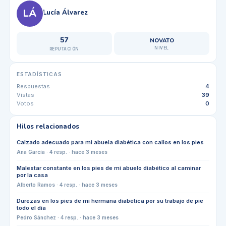
LÁ
Lucía Álvarez
57
NOVATO
NIVEL
REPUTACIÓN
ESTADÍSTICAS
Respuestas
4
Vistas
39
Votos
0
Hilos relacionados
Calzado adecuado para mi abuela diabética con callos en los pies
Ana García
·
4
resp. ·
hace 3 meses
Malestar constante en los pies de mi abuelo diabético al caminar
por la casa
Alberto Ramos
·
4
resp. ·
hace 3 meses
Durezas en los pies de mi hermana diabética por su trabajo de pie
todo el día
Pedro Sánchez
·
4
resp. ·
hace 3 meses