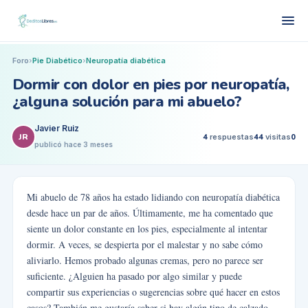
Foro
›
Pie Diabético
›
Neuropatía diabética
Dormir con dolor en pies por neuropatía,
¿alguna solución para mi abuelo?
Javier Ruiz
JR
4
respuestas
44
visitas
0
publicó
hace 3 meses
Mi abuelo de 78 años ha estado lidiando con neuropatía diabética
desde hace un par de años. Últimamente, me ha comentado que
siente un dolor constante en los pies, especialmente al intentar
dormir. A veces, se despierta por el malestar y no sabe cómo
aliviarlo. Hemos probado algunas cremas, pero no parece ser
suficiente. ¿Alguien ha pasado por algo similar y puede
compartir sus experiencias o sugerencias sobre qué hacer en estos
casos? También me gustaría saber si hay algún tipo de calzado