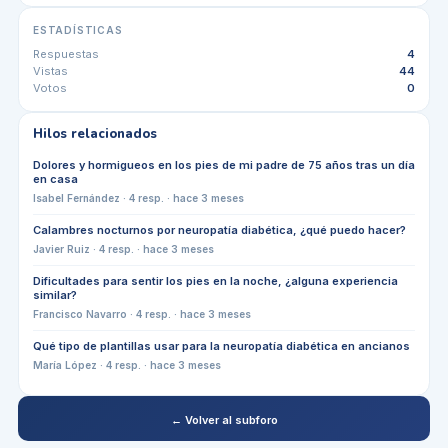
ESTADÍSTICAS
Respuestas
4
Vistas
44
Votos
0
Hilos relacionados
Dolores y hormigueos en los pies de mi padre de 75 años tras un día
en casa
Isabel Fernández
·
4
resp. ·
hace 3 meses
Calambres nocturnos por neuropatía diabética, ¿qué puedo hacer?
Javier Ruiz
·
4
resp. ·
hace 3 meses
Dificultades para sentir los pies en la noche, ¿alguna experiencia
similar?
Francisco Navarro
·
4
resp. ·
hace 3 meses
Qué tipo de plantillas usar para la neuropatía diabética en ancianos
María López
·
4
resp. ·
hace 3 meses
← Volver al subforo