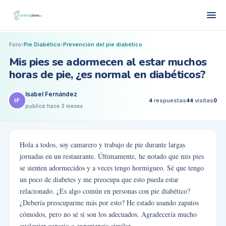
Foro
›
Pie Diabético
›
Prevención del pie diabético
Mis pies se adormecen al estar muchos
horas de pie, ¿es normal en diabéticos?
Isabel Fernández
IF
4
respuestas
44
visitas
0
publicó
hace 3 meses
Hola a todos, soy camarero y trabajo de pie durante largas
jornadas en un restaurante. Últimamente, he notado que mis pies
se sienten adormecidos y a veces tengo hormigueo. Sé que tengo
un poco de diabetes y me preocupa que esto pueda estar
relacionado. ¿Es algo común en personas con pie diabético?
¿Debería preocuparme más por esto? He estado usando zapatos
cómodos, pero no sé si son los adecuados. Agradecería mucho
cualquier consejo o experiencia similar.