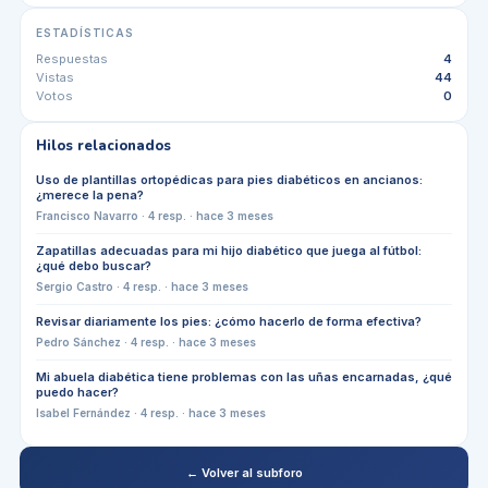
ESTADÍSTICAS
Respuestas
4
Vistas
44
Votos
0
Hilos relacionados
Uso de plantillas ortopédicas para pies diabéticos en ancianos:
¿merece la pena?
Francisco Navarro
·
4
resp. ·
hace 3 meses
Zapatillas adecuadas para mi hijo diabético que juega al fútbol:
¿qué debo buscar?
Sergio Castro
·
4
resp. ·
hace 3 meses
Revisar diariamente los pies: ¿cómo hacerlo de forma efectiva?
Pedro Sánchez
·
4
resp. ·
hace 3 meses
Mi abuela diabética tiene problemas con las uñas encarnadas, ¿qué
puedo hacer?
Isabel Fernández
·
4
resp. ·
hace 3 meses
← Volver al subforo