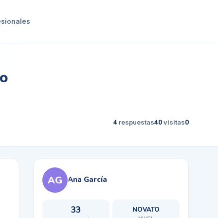
esionales
bo
4
respuestas
40
visitas
0
AG
Ana García
33
NOVATO