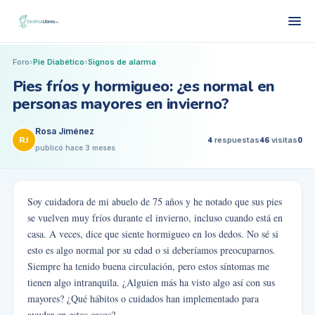
Foro
›
Pie Diabético
›
Signos de alarma
Pies fríos y hormigueo: ¿es normal en
personas mayores en invierno?
Rosa Jiménez
RJ
4
respuestas
46
visitas
0
publicó
hace 3 meses
Soy cuidadora de mi abuelo de 75 años y he notado que sus pies
se vuelven muy fríos durante el invierno, incluso cuando está en
casa. A veces, dice que siente hormigueo en los dedos. No sé si
esto es algo normal por su edad o si deberíamos preocuparnos.
Siempre ha tenido buena circulación, pero estos síntomas me
tienen algo intranquila. ¿Alguien más ha visto algo así con sus
mayores? ¿Qué hábitos o cuidados han implementado para
ayudar en estos casos?