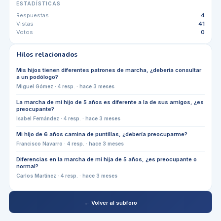
ESTADÍSTICAS
Respuestas
4
Vistas
41
Votos
0
Hilos relacionados
Mis hijos tienen diferentes patrones de marcha, ¿debería consultar
a un podólogo?
Miguel Gómez
·
4
resp. ·
hace 3 meses
La marcha de mi hijo de 5 años es diferente a la de sus amigos, ¿es
preocupante?
Isabel Fernández
·
4
resp. ·
hace 3 meses
Mi hijo de 6 años camina de puntillas, ¿debería preocuparme?
Francisco Navarro
·
4
resp. ·
hace 3 meses
Diferencias en la marcha de mi hija de 5 años, ¿es preocupante o
normal?
Carlos Martínez
·
4
resp. ·
hace 3 meses
← Volver al subforo