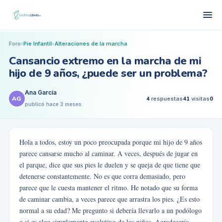
Foro
›
Pie Infantil
›
Alteraciones de la marcha
Cansancio extremo en la marcha de mi
hijo de 9 años, ¿puede ser un problema?
Ana García
AG
4
respuestas
41
visitas
0
publicó
hace 3 meses
Hola a todos, estoy un poco preocupada porque mi hijo de 9 años
parece cansarse mucho al caminar. A veces, después de jugar en
el parque, dice que sus pies le duelen y se queja de que tiene que
detenerse constantemente. No es que corra demasiado, pero
parece que le cuesta mantener el ritmo. He notado que su forma
de caminar cambia, a veces parece que arrastra los pies. ¿Es esto
normal a su edad? Me pregunto si debería llevarlo a un podólogo
o si es algo simplemente evolutivo de los niños. Agradecería