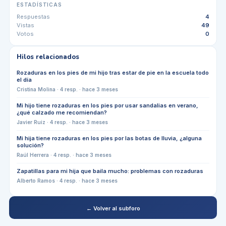
ESTADÍSTICAS
Respuestas
4
Vistas
49
Votos
0
Hilos relacionados
Rozaduras en los pies de mi hijo tras estar de pie en la escuela todo
el día
Cristina Molina
·
4
resp. ·
hace 3 meses
Mi hijo tiene rozaduras en los pies por usar sandalias en verano,
¿qué calzado me recomiendan?
Javier Ruiz
·
4
resp. ·
hace 3 meses
Mi hija tiene rozaduras en los pies por las botas de lluvia, ¿alguna
solución?
Raúl Herrera
·
4
resp. ·
hace 3 meses
Zapatillas para mi hija que baila mucho: problemas con rozaduras
Alberto Ramos
·
4
resp. ·
hace 3 meses
← Volver al subforo