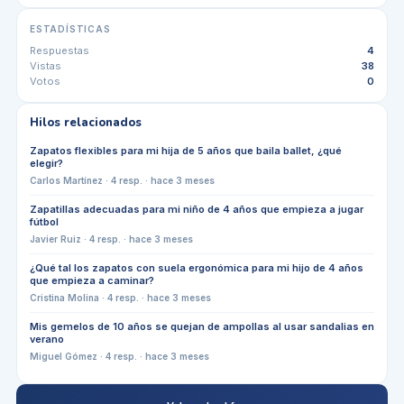
ESTADÍSTICAS
Respuestas
4
Vistas
38
Votos
0
Hilos relacionados
Zapatos flexibles para mi hija de 5 años que baila ballet, ¿qué
elegir?
Carlos Martínez
·
4
resp. ·
hace 3 meses
Zapatillas adecuadas para mi niño de 4 años que empieza a jugar
fútbol
Javier Ruiz
·
4
resp. ·
hace 3 meses
¿Qué tal los zapatos con suela ergonómica para mi hijo de 4 años
que empieza a caminar?
Cristina Molina
·
4
resp. ·
hace 3 meses
Mis gemelos de 10 años se quejan de ampollas al usar sandalias en
verano
Miguel Gómez
·
4
resp. ·
hace 3 meses