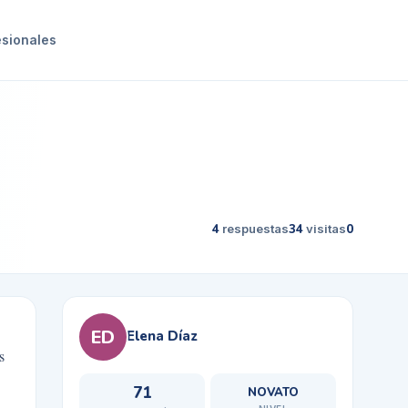
esionales
4
respuestas
34
visitas
0
ED
Elena Díaz
s
71
NOVATO