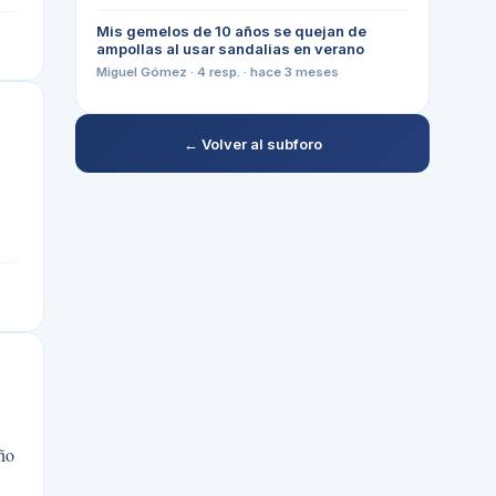
Mis gemelos de 10 años se quejan de
ampollas al usar sandalias en verano
Miguel Gómez
·
4
resp. ·
hace 3 meses
← Volver al subforo
iño