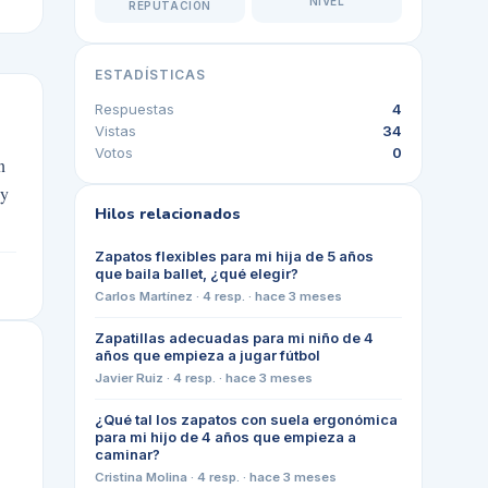
NIVEL
REPUTACIÓN
ESTADÍSTICAS
Respuestas
4
Vistas
34
Votos
0
n
uy
Hilos relacionados
Zapatos flexibles para mi hija de 5 años
que baila ballet, ¿qué elegir?
Carlos Martínez
·
4
resp. ·
hace 3 meses
Zapatillas adecuadas para mi niño de 4
años que empieza a jugar fútbol
Javier Ruiz
·
4
resp. ·
hace 3 meses
¿Qué tal los zapatos con suela ergonómica
para mi hijo de 4 años que empieza a
caminar?
Cristina Molina
·
4
resp. ·
hace 3 meses