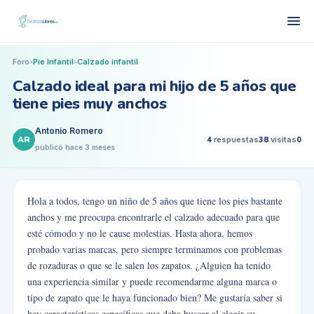
Foro
›
Pie Infantil
›
Calzado infantil
Calzado ideal para mi hijo de 5 años que
tiene pies muy anchos
Antonio Romero
AR
4
respuestas
38
visitas
0
publicó
hace 3 meses
Hola a todos, tengo un niño de 5 años que tiene los pies bastante
anchos y me preocupa encontrarle el calzado adecuado para que
esté cómodo y no le cause molestias. Hasta ahora, hemos
probado varias marcas, pero siempre terminamos con problemas
de rozaduras o que se le salen los zapatos. ¿Alguien ha tenido
una experiencia similar y puede recomendarme alguna marca o
tipo de zapato que le haya funcionado bien? Me gustaría saber si
hay características específicas que deba buscar al elegir su