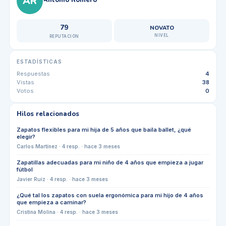
AR
79
NOVATO
NIVEL
REPUTACIÓN
ESTADÍSTICAS
Respuestas
4
Vistas
38
Votos
0
Hilos relacionados
Zapatos flexibles para mi hija de 5 años que baila ballet, ¿qué
elegir?
Carlos Martínez
·
4
resp. ·
hace 3 meses
Zapatillas adecuadas para mi niño de 4 años que empieza a jugar
fútbol
Javier Ruiz
·
4
resp. ·
hace 3 meses
¿Qué tal los zapatos con suela ergonómica para mi hijo de 4 años
que empieza a caminar?
Cristina Molina
·
4
resp. ·
hace 3 meses