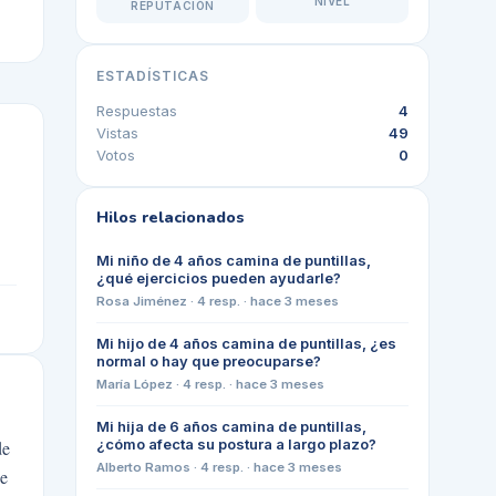
NIVEL
REPUTACIÓN
ESTADÍSTICAS
Respuestas
4
Vistas
49
Votos
0
Hilos relacionados
Mi niño de 4 años camina de puntillas,
¿qué ejercicios pueden ayudarle?
Rosa Jiménez
·
4
resp. ·
hace 3 meses
Mi hijo de 4 años camina de puntillas, ¿es
normal o hay que preocuparse?
María López
·
4
resp. ·
hace 3 meses
Mi hija de 6 años camina de puntillas,
¿cómo afecta su postura a largo plazo?
de
Alberto Ramos
·
4
resp. ·
hace 3 meses
ue