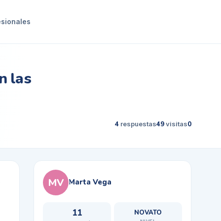
esionales
n las
4
respuestas
49
visitas
0
MV
Marta Vega
11
NOVATO