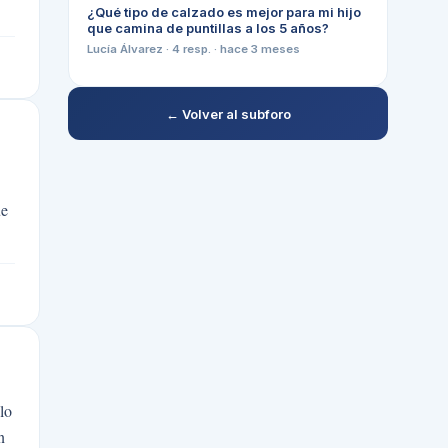
¿Qué tipo de calzado es mejor para mi hijo
que camina de puntillas a los 5 años?
Lucía Álvarez
·
4
resp. ·
hace 3 meses
← Volver al subforo
ue
lo
n