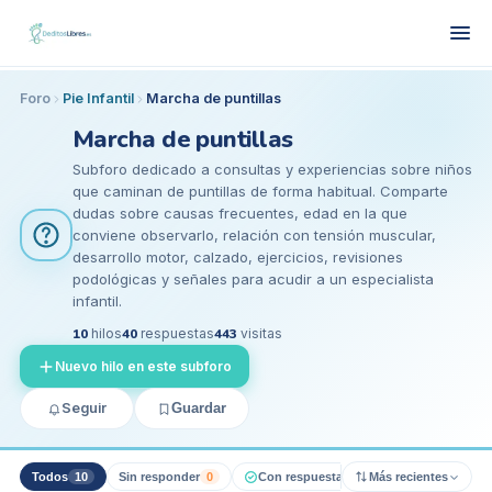
Foro
Pie Infantil
Marcha de puntillas
Marcha de puntillas
Subforo dedicado a consultas y experiencias sobre niños
que caminan de puntillas de forma habitual. Comparte
dudas sobre causas frecuentes, edad en la que
conviene observarlo, relación con tensión muscular,
desarrollo motor, calzado, ejercicios, revisiones
podológicas y señales para acudir a un especialista
infantil.
10
hilos
40
respuestas
443
visitas
Nuevo hilo en este subforo
Seguir
Guardar
Todos
10
Sin responder
0
Con respuesta pro
Más recientes
0
Resueltos