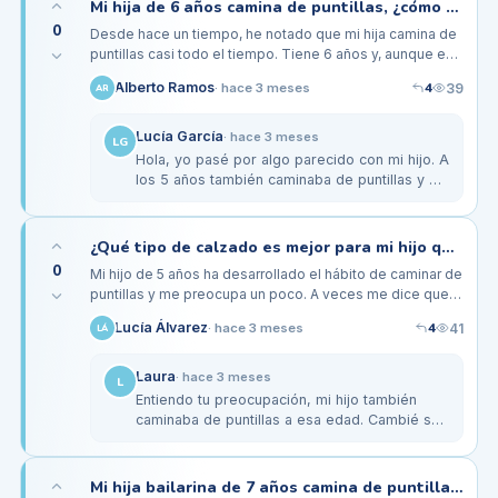
Mi hija de 6 años camina de puntillas, ¿cómo afecta su postura a largo plazo?
0
Desde hace un tiempo, he notado que mi hija camina de
puntillas casi todo el tiempo. Tiene 6 años y, aunque es
muy activa, me preocupa cómo esto puede estar
4
Alberto Ramos
39
·
hace 3 meses
AR
afectando su postura y…
Lucía García
·
hace 3 meses
LG
Hola, yo pasé por algo parecido con mi hijo. A
los 5 años también caminaba de puntillas y el
pediatra nos recomendó una evaluación con
un fisioterapeuta. La…
¿Qué tipo de calzado es mejor para mi hijo que camina de puntillas a los 5 años?
0
Mi hijo de 5 años ha desarrollado el hábito de caminar de
puntillas y me preocupa un poco. A veces me dice que
le duelen los pies después de estar mucho tiempo en
4
Lucía Álvarez
41
·
hace 3 meses
LÁ
casa. He notado…
Laura
·
hace 3 meses
L
Entiendo tu preocupación, mi hijo también
caminaba de puntillas a esa edad. Cambié sus
zapatillas por unas que tienen buen soporte,
como las de la marca Geox,…
Mi hija bailarina de 7 años camina de puntillas, ¿debo preocuparme por su desarrollo?