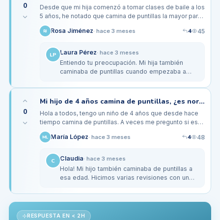
0
Desde que mi hija comenzó a tomar clases de baile a los
5 años, he notado que camina de puntillas la mayor parte
del tiempo. Al principio pensé que era solo parte de su
4
Rosa Jiménez
45
·
hace 3 meses
RJ
estilo de…
Laura Pérez
·
hace 3 meses
LP
Entiendo tu preocupación. Mi hija también
caminaba de puntillas cuando empezaba a
bailar y a veces se quedó así. La llevé a un
podólogo y me dijeron que, si no…
Mi hijo de 4 años camina de puntillas, ¿es normal o hay que preocuparse?
0
Hola a todos, tengo un niño de 4 años que desde hace
tiempo camina de puntillas. A veces me pregunto si esto
es algo normal a su edad o si debo estar atenta a algún
4
María López
48
·
hace 3 meses
ML
problema de…
Claudia
·
hace 3 meses
C
Hola! Mi hijo también caminaba de puntillas a
esa edad. Hicimos varias revisiones con un
podólogo pediátrico y nos dijeron que es
común en niños pequeños,…
RESPUESTA EN < 2H