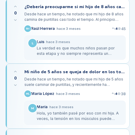
¿Debería preocuparme si mi hijo de 8 años camina de puntillas en lugar de con el pie plano?
0
Desde hace un tiempo, he notado que mi hijo de 8 años
camina de puntillas casi todo el tiempo. Al principio
pensé que era una fase, pero ahora me preocupa que
4
Raúl Herrera
45
·
hace 3 meses
RH
esto pueda afectar…
Luis
·
hace 3 meses
L
La verdad es que muchos niños pasan por
esta etapa y no siempre representa un
problema, pero es bueno estar atento. Mi hijo
también caminaba de puntillas y,…
Mi niño de 5 años se queja de dolor en los tobillos al caminar de puntillas, ¿qué puedo hacer?
0
Desde hace un tiempo, he notado que mi hijo de 5 años
suele caminar de puntillas, y recientemente ha
comenzado a quejarse de dolor en los tobillos después
4
María López
38
·
hace 3 meses
ML
de jugar. Al principio,…
María
·
hace 3 meses
M
Hola, yo también pasé por eso con mi hija. A
veces, la tensión en los músculos puede
provocar dolor si caminan de puntillas. Te
recomendaría que lo lleves a un…