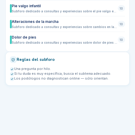
Pie valgo infantil
10
Subforo dedicado a consultas y experiencias sobre el pie valgo en niños: tobillos que se inclinan hacia dentro, pisada alterada, cansancio al caminar, dolor en pies o piernas, uso de plantillas, elección de calzado y evolución con el crecimiento. Ideal para familias que buscan orientación y señales para saber cuándo acudir a un podólogo infantil.
Alteraciones de la marcha
10
Subforo dedicado a consultas y experiencias sobre cambios en la forma de caminar en niños: pisada hacia dentro o hacia fuera, cojera, tropiezos frecuentes, caminar de puntillas, cansancio al andar, dolor en pies o piernas y diferencias entre una pierna y otra. Ideal para familias que quieren entender cuándo es algo evolutivo y cuándo conviene acudir a un podólogo infantil.
Dolor de pies
10
Subforo dedicado a consultas y experiencias sobre dolor de pies en niños y adolescentes. Comparte dudas sobre molestias al caminar, cansancio frecuente, dolor en talones, planta del pie, dedos o tobillos, relación con el calzado, crecimiento, deporte, pie plano, pisada alterada y señales que indican cuándo acudir a un podólogo infantil
Reglas del subforo
Una pregunta por hilo.
Si tu duda es muy específica, busca el subtema adecuado.
Los podólogos no diagnostican online — sólo orientan.