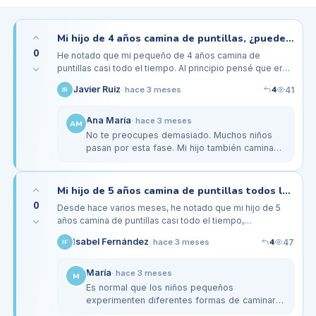
Mi hijo de 4 años camina de puntillas, ¿puede afectar su desarrollo motor?
0
He notado que mi pequeño de 4 años camina de
puntillas casi todo el tiempo. Al principio pensé que era
algo normal de su edad, pero he escuchado que puede
4
Javier Ruiz
41
·
hace 3 meses
JR
estar relacionado con el…
Ana María
·
hace 3 meses
AM
No te preocupes demasiado. Muchos niños
pasan por esta fase. Mi hijo también caminaba
de puntillas y a los 5 años ya no lo hacía. Sin
embargo, si te da…
Mi hijo de 5 años camina de puntillas todos los días, ¿significa algo grave?
0
Desde hace varios meses, he notado que mi hijo de 5
años camina de puntillas casi todo el tiempo,
especialmente cuando está emocionado o jugando. Al
4
Isabel Fernández
47
·
hace 3 meses
IF
principio pensé que era algo…
María
·
hace 3 meses
M
Es normal que los niños pequeños
experimenten diferentes formas de caminar,
pero si es algo constante, es bueno consultar