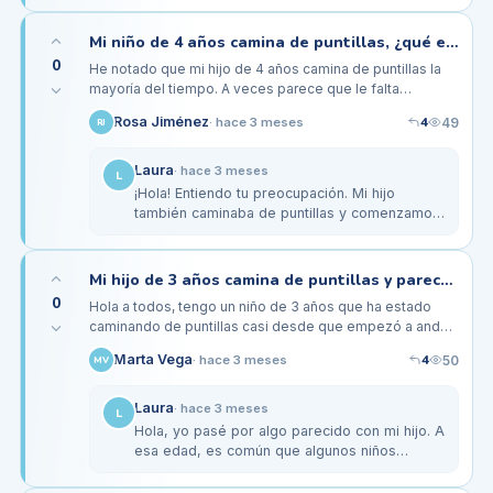
a un especialista. A veces, los niños…
Mi niño de 4 años camina de puntillas, ¿qué ejercicios pueden ayudarle?
0
He notado que mi hijo de 4 años camina de puntillas la
mayoría del tiempo. A veces parece que le falta
coordinación y se cae con frecuencia. He leído que hay
4
Rosa Jiménez
49
·
hace 3 meses
RJ
ejercicios que pueden…
Laura
·
hace 3 meses
L
¡Hola! Entiendo tu preocupación. Mi hijo
también caminaba de puntillas y comenzamos
a hacer ejercicios de estiramiento y
fortalecimiento. Jugábamos a 'tocar…
Mi hijo de 3 años camina de puntillas y parece tener tensión en las piernas
0
Hola a todos, tengo un niño de 3 años que ha estado
caminando de puntillas casi desde que empezó a andar.
Me he dado cuenta que a veces tiene una especie de
4
Marta Vega
50
·
hace 3 meses
MV
tensión en las…
Laura
·
hace 3 meses
L
Hola, yo pasé por algo parecido con mi hijo. A
esa edad, es común que algunos niños
caminen de puntillas; a veces es solo un
hábito divertido. Sin embargo, si…