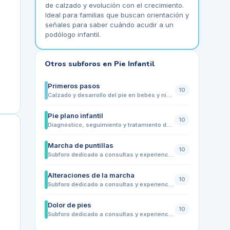
de calzado y evolución con el crecimiento.
Ideal para familias que buscan orientación y
señales para saber cuándo acudir a un
podólogo infantil.
Otros subforos en
Pie Infantil
Primeros pasos
10
Calzado y desarrollo del pie en bebés y niños que aprenden a caminar
Pie plano infantil
10
Diagnóstico, seguimiento y tratamiento del pie plano en niños
Marcha de puntillas
10
Subforo dedicado a consultas y experiencias sobre niños que caminan de puntillas de forma habitual. Comparte dudas sobre causas frecuentes, edad en la que conviene observarlo, relación con tensión muscular, desarrollo motor, calzado, ejercicios, revisiones podológicas y señales para acudir a un especialista infantil.
Alteraciones de la marcha
10
Subforo dedicado a consultas y experiencias sobre cambios en la forma de caminar en niños: pisada hacia dentro o hacia fuera, cojera, tropiezos frecuentes, caminar de puntillas, cansancio al andar, dolor en pies o piernas y diferencias entre una pierna y otra. Ideal para familias que quieren entender cuándo es algo evolutivo y cuándo conviene acudir a un podólogo infantil.
Dolor de pies
10
Subforo dedicado a consultas y experiencias sobre dolor de pies en niños y adolescentes. Comparte dudas sobre molestias al caminar, cansancio frecuente, dolor en talones, planta del pie, dedos o tobillos, relación con el calzado, crecimiento, deporte, pie plano, pisada alterada y señales que indican cuándo acudir a un podólogo infantil