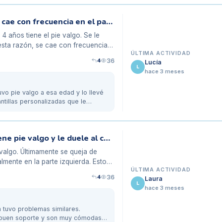
Mi hija de 4 años tiene el pie valgo y se cae con frecuencia en el parque
 años tiene el pie valgo. Se le
 esta razón, se cae con frecuencia
ÚLTIMA ACTIVIDAD
4
36
Lucía
L
hace 3 meses
uvo pie valgo a esa edad y lo llevé
tillas personalizadas que le
Zapatillas para mi hijo de 9 años que tiene pie valgo y le duele al correr
 valgo. Últimamente se queja de
almente en la parte izquierda. Esto
ÚLTIMA ACTIVIDAD
4
36
Laura
L
hace 3 meses
 tuvo problemas similares.
un buen soporte y son muy cómodas.