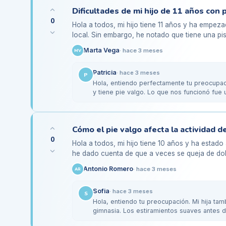
Dificultades de mi hijo de 11 años con p
0
Hola a todos, mi hijo tiene 11 años y ha empeza
local. Sin embargo, he notado que tiene una p
se queja de…
Marta Vega
·
hace 3 meses
MV
Patricia
·
hace 3 meses
P
Hola, entiendo perfectamente tu preocupació
y tiene pie valgo. Lo que nos funcionó fue 
0
Hola a todos, mi hijo tiene 10 años y ha estado
he dado cuenta de que a veces se queja de dol
sesiones, y he…
Antonio Romero
·
hace 3 meses
AR
Sofia
·
hace 3 meses
S
Hola, entiendo tu preocupación. Mi hija tam
gimnasia. Los estiramientos suaves antes 
También…