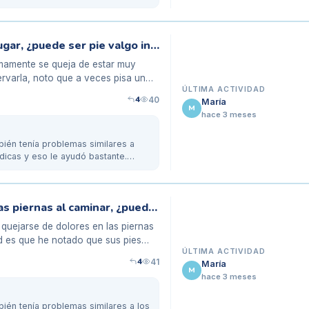
Mi hija de 7 años se siente cansada al jugar, ¿puede ser pie valgo infantil?
imamente se queja de estar muy
rvarla, noto que a veces pisa un
ÚLTIMA ACTIVIDAD
4
40
María
M
hace 3 meses
bién tenía problemas similares a
dicas y eso le ayudó bastante.
Mi hija de 6 años se queja de dolor en las piernas al caminar, ¿puede ser pie valgo?
quejarse de dolores en las piernas
d es que he notado que sus pies
ÚLTIMA ACTIVIDAD
4
41
María
M
hace 3 meses
bién tenía problemas similares a los