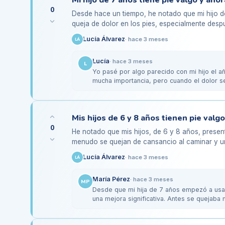
0
Desde hace un tiempo, he notado que mi hijo de
queja de dolor en los pies, especialmente desp
mucho tiempo en la…
Lucía Álvarez
·
hace 3 meses
LÁ
Lucía
·
hace 3 meses
L
Yo pasé por algo parecido con mi hijo el año
mucha importancia, pero cuando el dolor se
a un…
0
He notado que mis hijos, de 6 y 8 años, presen
menudo se quejan de cansancio al caminar y un
problemas para jugar con…
Lucía Álvarez
·
hace 3 meses
LÁ
María Pérez
·
hace 3 meses
MP
Desde que mi hija de 7 años empezó a usar 
una mejora significativa. Antes se quejaba
más…