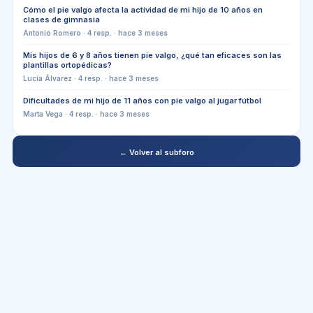
Cómo el pie valgo afecta la actividad de mi hijo de 10 años en
clases de gimnasia
Antonio Romero
·
4
resp. ·
hace 3 meses
Mis hijos de 6 y 8 años tienen pie valgo, ¿qué tan eficaces son las
plantillas ortopédicas?
Lucía Álvarez
·
4
resp. ·
hace 3 meses
Dificultades de mi hijo de 11 años con pie valgo al jugar fútbol
Marta Vega
·
4
resp. ·
hace 3 meses
← Volver al subforo