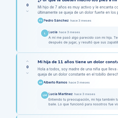
0
Mi hijo de 7 años es muy activo y le encanta co
últimamente se queja de un dolor fuerte en los p
duele más el…
Pedro Sánchez
·
hace 3 meses
PS
Lucía
·
hace 3 meses
L
A mí me pasó algo parecido con mi hija. Ten
después de jugar, y resultó que sus zapatil
buen…
0
Hola a todos, soy madre de una niña que lleva
queja de un dolor constante en el tobillo derech
especialmente después de las…
Alberto Ramos
·
hace 3 meses
AR
Lucía Martínez
·
hace 3 meses
LM
Entiendo tu preocupación, mi hija también t
baile. Lo que funcionó para nosotros fue v
especializa en…