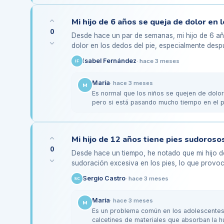
0
Desde hace un par de semanas, mi hijo de 6 
dolor en los dedos del pie, especialmente desp
un poco. No parece…
Isabel Fernández
·
hace 3 meses
IF
María
·
hace 3 meses
M
Es normal que los niños se quejen de dolor
pero si está pasando mucho tiempo en el pa
Asegúrate…
0
Desde hace un tiempo, he notado que mi hijo d
sudoración excesiva en los pies, lo que provoca
tema no solo le…
Sergio Castro
·
hace 3 meses
SC
María
·
hace 3 meses
M
Es un problema común en los adolescente
calcetines de materiales que absorban la h