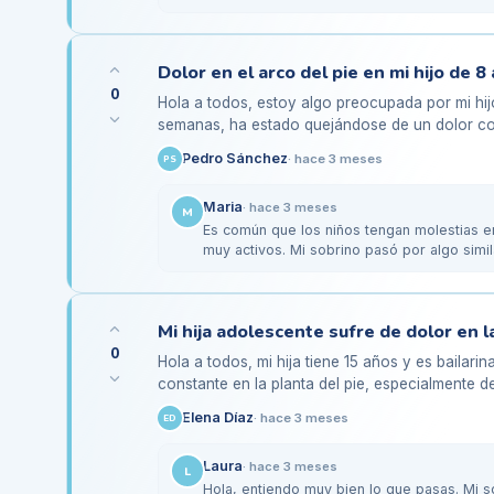
También…
Dolor en el arco del pie en mi hijo de
0
Hola a todos, estoy algo preocupada por mi hi
semanas, ha estado quejándose de un dolor con
especialmente después de un día…
Pedro Sánchez
·
hace 3 meses
PS
Maria
·
hace 3 meses
M
Es común que los niños tengan molestias en
muy activos. Mi sobrino pasó por algo simi
0
Hola a todos, mi hija tiene 15 años y es bailari
constante en la planta del pie, especialmente 
Hemos estado…
Elena Díaz
·
hace 3 meses
ED
Laura
·
hace 3 meses
L
Hola, entiendo muy bien lo que pasas. Mi so