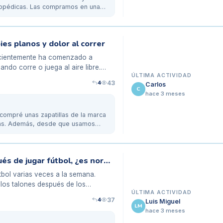
rtopédicas. Las compramos en una
ies planos y dolor al correr
recientemente ha comenzado a
ndo corre o juega al aire libre.
ÚLTIMA ACTIVIDAD
4
43
Carlos
C
hace 3 meses
 compré unas zapatillas de la marca
ras. Además, desde que usamos
Mi hijo tiene dolor en los talones después de jugar fútbol, ¿es normal?
útbol varias veces a la semana.
los talones después de los
ÚLTIMA ACTIVIDAD
4
37
Luis Miguel
LM
hace 3 meses