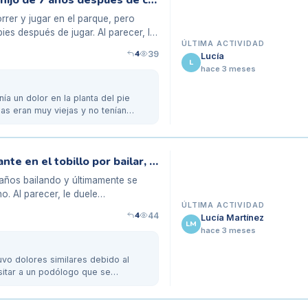
¿Por qué le duelen mucho los pies a mi hijo de 7 años después de correr en el parque?
rrer y jugar en el parque, pero
ies después de jugar. Al parecer, le
ÚLTIMA ACTIVIDAD
4
39
Lucía
L
hace 3 meses
ía un dolor en la planta del pie
las eran muy viejas y no tenían
Mi hija de 11 años tiene un dolor constante en el tobillo por bailar, ¿qué hacer?
 años bailando y últimamente se
o. Al parecer, le duele
ÚLTIMA ACTIVIDAD
4
44
Lucía Martínez
LM
hace 3 meses
uvo dolores similares debido al
isitar a un podólogo que se