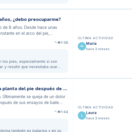
 8 años, ¿debo preocuparme?
jo de 8 años. Desde hace unas
stante en el arco del pie,
ÚLTIMA ACTIVIDAD
4
36
Maria
M
hace 3 meses
 los pies, especialmente si son
lar y resultó que necesitaba usar…
Mi hija adolescente sufre de dolor en la planta del pie después de bailar
na. Últimamente se queja de un dolor
después de sus ensayos de baile.
ÚLTIMA ACTIVIDAD
4
44
Laura
L
hace 3 meses
brina también es bailarina y en su