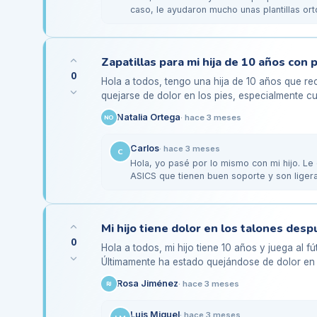
caso, le ayudaron mucho unas plantillas o
tienda…
Zapatillas para mi hija de 10 años con p
0
Hola a todos, tengo una hija de 10 años que 
quejarse de dolor en los pies, especialmente cua
Después de llevarla al…
Natalia Ortega
·
hace 3 meses
NO
Carlos
·
hace 3 meses
C
Hola, yo pasé por lo mismo con mi hijo. Le
ASICS que tienen buen soporte y son lige
plantillas…
0
Hola a todos, mi hijo tiene 10 años y juega al f
Últimamente ha estado quejándose de dolor en 
entrenamientos y partidos.…
Rosa Jiménez
·
hace 3 meses
RJ
Luis Miguel
·
hace 3 meses