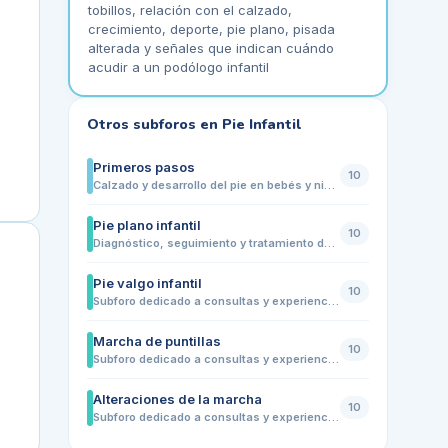
tobillos, relación con el calzado,
crecimiento, deporte, pie plano, pisada
alterada y señales que indican cuándo
acudir a un podólogo infantil
Otros subforos en
Pie Infantil
Primeros pasos
10
Calzado y desarrollo del pie en bebés y niños que aprenden a caminar
Pie plano infantil
10
Diagnóstico, seguimiento y tratamiento del pie plano en niños
Pie valgo infantil
10
Subforo dedicado a consultas y experiencias sobre el pie valgo en niños: tobillos que se inclinan hacia dentro, pisada alterada, cansancio al caminar, dolor en pies o piernas, uso de plantillas, elección de calzado y evolución con el crecimiento. Ideal para familias que buscan orientación y señales para saber cuándo acudir a un podólogo infantil.
Marcha de puntillas
10
Subforo dedicado a consultas y experiencias sobre niños que caminan de puntillas de forma habitual. Comparte dudas sobre causas frecuentes, edad en la que conviene observarlo, relación con tensión muscular, desarrollo motor, calzado, ejercicios, revisiones podológicas y señales para acudir a un especialista infantil.
Alteraciones de la marcha
10
Subforo dedicado a consultas y experiencias sobre cambios en la forma de caminar en niños: pisada hacia dentro o hacia fuera, cojera, tropiezos frecuentes, caminar de puntillas, cansancio al andar, dolor en pies o piernas y diferencias entre una pierna y otra. Ideal para familias que quieren entender cuándo es algo evolutivo y cuándo conviene acudir a un podólogo infantil.