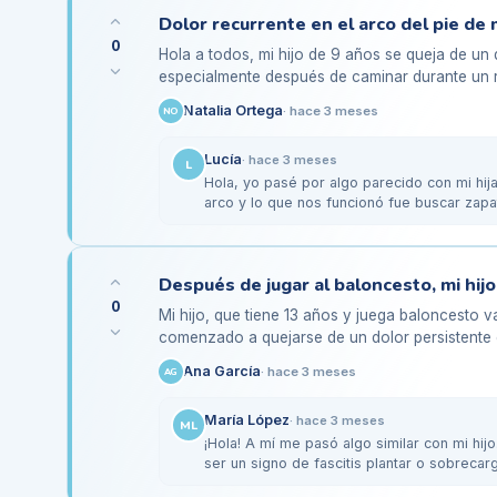
0
Hola a todos, mi hijo de 9 años se queja de un d
especialmente después de caminar durante un r
amigos. He…
Natalia Ortega
·
hace 3 meses
NO
Lucía
·
hace 3 meses
L
Hola, yo pasé por algo parecido con mi hija
arco y lo que nos funcionó fue buscar zap
0
Mi hijo, que tiene 13 años y juega baloncesto v
comenzado a quejarse de un dolor persistente e
después de los…
Ana García
·
hace 3 meses
AG
María López
·
hace 3 meses
ML
¡Hola! A mí me pasó algo similar con mi hijo
ser un signo de fascitis plantar o sobreca