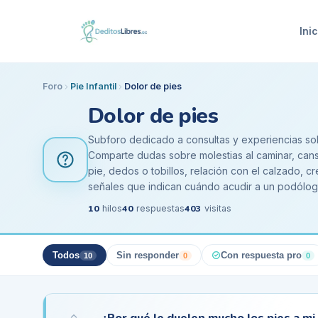
Inic
Foro
Pie Infantil
Dolor de pies
Dolor de pies
Subforo dedicado a consultas y experiencias so
Comparte dudas sobre molestias al caminar, cansa
pie, dedos o tobillos, relación con el calzado, c
señales que indican cuándo acudir a un podólogo
10
40
403
hilos
respuestas
visitas
Todos
Sin responder
Con respuesta pro
10
0
0