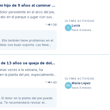
Dolor recurrente en el arco del pie de mi hijo de 9 años al caminar por el parque
olor persistente en el arco del pie,
ato en el parque o jugar con sus
ÚLTIMA ACTIVIDAD
4
38
Lucía
L
hace 3 meses
. Ella también tiene problemas en el
atillas con buen soporte. Las New…
Después de jugar al baloncesto, mi hijo de 13 años se queja de dolor en el pie
arias veces a la semana, ha
n la planta del pie, especialmente
ÚLTIMA ACTIVIDAD
4
40
María López
ML
hace 3 meses
. El dolor en la planta del pie puede
rga. Te recomendaría revisar el…