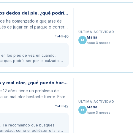
Mi hijo de 6 años se queja de dolor en los dedos del pie, ¿qué podría ser?
años ha comenzado a quejarse de
ués de jugar en el parque o correr
ÚLTIMA ACTIVIDAD
4
40
María
M
hace 3 meses
 en los pies de vez en cuando,
rque, podría ser por el calzado.
Mi hijo de 12 años tiene pies sudorosos y mal olor, ¿qué puedo hacer?
e 12 años tiene un problema de
 un mal olor bastante fuerte. Este
ÚLTIMA ACTIVIDAD
4
42
María
M
hace 3 meses
s. Te recomiendo que busques
umedad, como el poliéster o la lana.