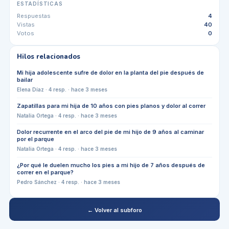
ESTADÍSTICAS
Respuestas
4
Vistas
40
Votos
0
Hilos relacionados
Mi hija adolescente sufre de dolor en la planta del pie después de
bailar
Elena Díaz
·
4
resp. ·
hace 3 meses
Zapatillas para mi hija de 10 años con pies planos y dolor al correr
Natalia Ortega
·
4
resp. ·
hace 3 meses
Dolor recurrente en el arco del pie de mi hijo de 9 años al caminar
por el parque
Natalia Ortega
·
4
resp. ·
hace 3 meses
¿Por qué le duelen mucho los pies a mi hijo de 7 años después de
correr en el parque?
Pedro Sánchez
·
4
resp. ·
hace 3 meses
← Volver al subforo