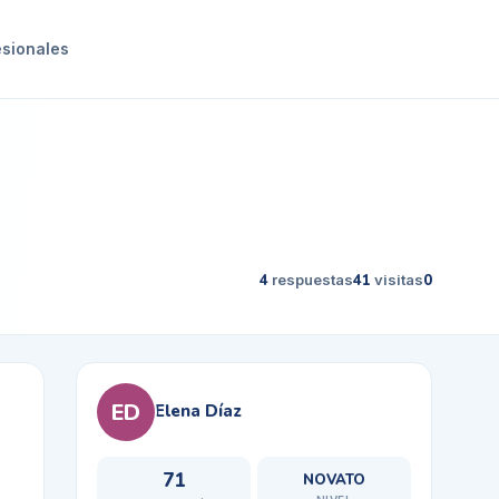
esionales
4
respuestas
41
visitas
0
ED
Elena Díaz
71
NOVATO