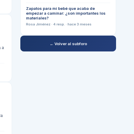
Zapatos para mi bebé que acaba de
empezar a caminar: ¿son importantes los
materiales?
Rosa Jiménez
·
4
resp. ·
hace 3 meses
← Volver al subforo
a a
ca