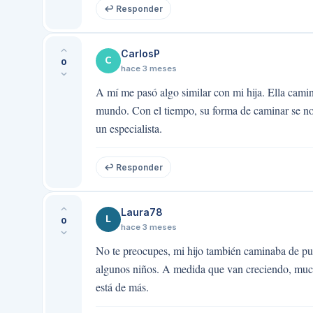
↩ Responder
CarlosP
C
0
hace 3 meses
A mí me pasó algo similar con mi hija. Ella camina
mundo. Con el tiempo, su forma de caminar se norm
un especialista.
↩ Responder
Laura78
L
0
hace 3 meses
No te preocupes, mi hijo también caminaba de pun
algunos niños. A medida que van creciendo, much
está de más.