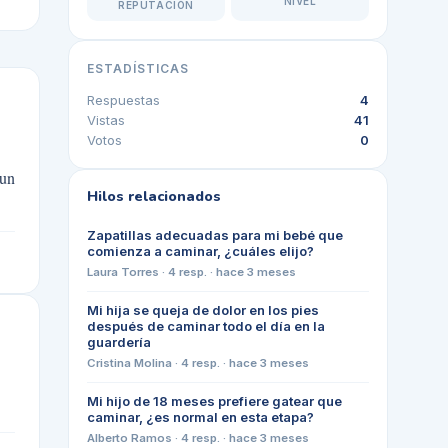
NIVEL
REPUTACIÓN
ESTADÍSTICAS
Respuestas
4
Vistas
41
Votos
0
 un
Hilos relacionados
Zapatillas adecuadas para mi bebé que
comienza a caminar, ¿cuáles elijo?
Laura Torres
·
4
resp. ·
hace 3 meses
Mi hija se queja de dolor en los pies
después de caminar todo el día en la
guardería
Cristina Molina
·
4
resp. ·
hace 3 meses
Mi hijo de 18 meses prefiere gatear que
caminar, ¿es normal en esta etapa?
Alberto Ramos
·
4
resp. ·
hace 3 meses