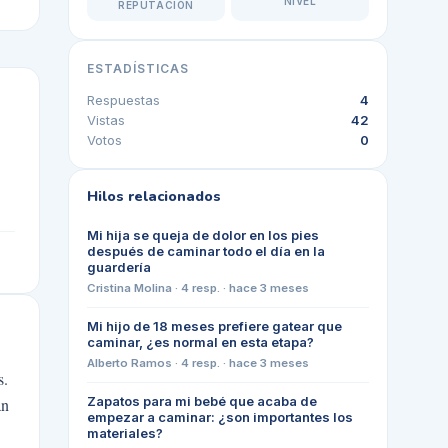
NIVEL
REPUTACIÓN
ESTADÍSTICAS
Respuestas
4
Vistas
42
Votos
0
Hilos relacionados
Mi hija se queja de dolor en los pies
después de caminar todo el día en la
guardería
Cristina Molina
·
4
resp. ·
hace 3 meses
Mi hijo de 18 meses prefiere gatear que
caminar, ¿es normal en esta etapa?
Alberto Ramos
·
4
resp. ·
hace 3 meses
s.
Zapatos para mi bebé que acaba de
an
empezar a caminar: ¿son importantes los
materiales?