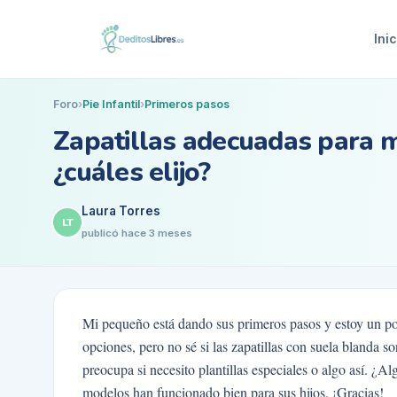
Inic
Foro
›
Pie Infantil
›
Primeros pasos
Zapatillas adecuadas para m
¿cuáles elijo?
Laura Torres
LT
publicó
hace 3 meses
Mi pequeño está dando sus primeros pasos y estoy un po
opciones, pero no sé si las zapatillas con suela blanda 
preocupa si necesito plantillas especiales o algo así. ¿A
modelos han funcionado bien para sus hijos. ¡Gracias!