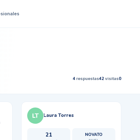
esionales
4
respuestas
42
visitas
0
LT
Laura Torres
e
21
NOVATO