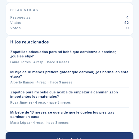
ESTADÍSTICAS
Respuestas
4
Vistas
42
Votos
0
Hilos relacionados
Zapatillas adecuadas para mi bebé que comienza a caminar,
¿cuáles elijo?
Laura Torres
·
4
resp. ·
hace 3 meses
Mi hijo de 18 meses prefiere gatear que caminar, ¿es normal en esta
etapa?
Alberto Ramos
·
4
resp. ·
hace 3 meses
Zapatos para mi bebé que acaba de empezar a caminar: ¿son
importantes los materiales?
Rosa Jiménez
·
4
resp. ·
hace 3 meses
Mi bebé de 13 meses se queja de que le duelen los pies tras
caminar en casa
María López
·
4
resp. ·
hace 3 meses