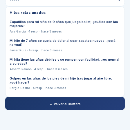
Hilos relacionados
Zapatillas para mi niña de 9 años que juega ballet, ¿cuáles son las
mejores?
Ana García
·
4
resp. ·
hace 3 meses
Mi hijo de 7 años se queja de dolor al usar zapatos nuevos, ¿será
normal?
Javier Ruiz
·
4
resp. ·
hace 3 meses
Mi hija tiene las uñas débiles y se rompen con facilidad, ¿es normal
a su edad?
Alberto Ramos
·
4
resp. ·
hace 3 meses
Golpes en las uñas de los pies de mi hijo tras jugar al aire libre,
¿qué hacer?
Sergio Castro
·
4
resp. ·
hace 3 meses
← Volver al subforo