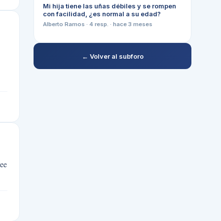
Mi hija tiene las uñas débiles y se rompen
con facilidad, ¿es normal a su edad?
Alberto Ramos
·
4
resp. ·
hace 3 meses
← Volver al subforo
uee