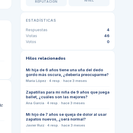
NIVEL
REPUTACIÓN
ESTADÍSTICAS
Respuestas
4
Vistas
46
Votos
0
Hilos relacionados
Mi hija de 6 años tiene una uña del dedo
gordo más oscura, ¿debería preocuparme?
María López
·
4
resp. ·
hace 3 meses
Zapatillas para mi niña de 9 años que juega
ballet, ¿cuáles son las mejores?
Ana García
·
4
resp. ·
hace 3 meses
te
Mi hijo de 7 años se queja de dolor al usar
zapatos nuevos, ¿será normal?
Javier Ruiz
·
4
resp. ·
hace 3 meses