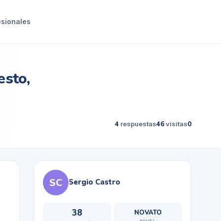
esionales
esto,
4
respuestas
46
visitas
0
SC
Sergio Castro
38
NOVATO