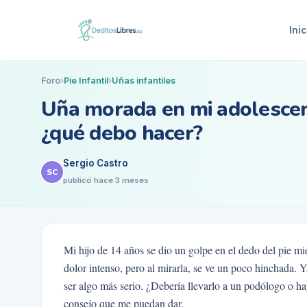
Inic
Foro
›
Pie Infantil
›
Uñas infantiles
Uña morada en mi adolescen
¿qué debo hacer?
Sergio Castro
SC
publicó
hace 3 meses
Mi hijo de 14 años se dio un golpe en el dedo del pie m
dolor intenso, pero al mirarla, se ve un poco hinchada
ser algo más serio. ¿Debería llevarlo a un podólogo o h
consejo que me puedan dar.