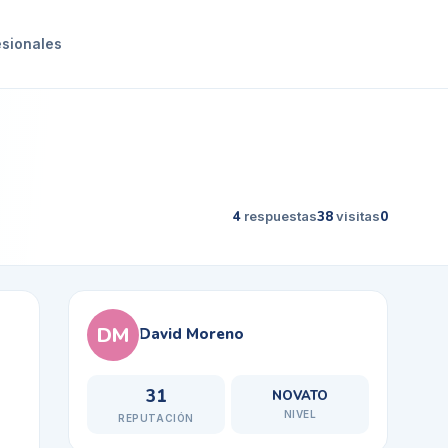
esionales
4
respuestas
38
visitas
0
DM
David Moreno
31
NOVATO
NIVEL
REPUTACIÓN