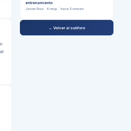
entrenamiento
Javier Ruiz
·
4
resp. ·
hace 3 meses
← Volver al subforo
mo
que