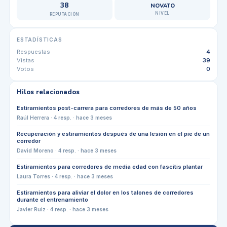
38
NOVATO
NIVEL
REPUTACIÓN
ESTADÍSTICAS
Respuestas
4
Vistas
39
Votos
0
Hilos relacionados
Estiramientos post-carrera para corredores de más de 50 años
Raúl Herrera
·
4
resp. ·
hace 3 meses
Recuperación y estiramientos después de una lesión en el pie de un
corredor
David Moreno
·
4
resp. ·
hace 3 meses
Estiramientos para corredores de media edad con fascitis plantar
Laura Torres
·
4
resp. ·
hace 3 meses
Estiramientos para aliviar el dolor en los talones de corredores
durante el entrenamiento
Javier Ruiz
·
4
resp. ·
hace 3 meses