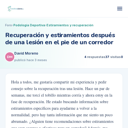
Foro
›
Podología Deportiva
›
Estiramientos y recuperación
Recuperación y estiramientos después
de una lesión en el pie de un corredor
David Moreno
DM
4
respuestas
37
visitas
0
publicó
hace 3 meses
Hola a todos, me gustaría compartir mi experiencia y pedir
consejo sobre la recuperación tras una lesión. Hace un par de
semanas, me torcí el tobillo mientras corría y ahora estoy en la
fase de recuperación. He estado buscando información sobre
estiramientos específicos para ayudarme a volver a la
normalidad, pero hay tanta información que me siento un poco
abrumado. ¿Alguien tiene recomendaciones sobre estiramientos
que sean seguros y efectivos para un corredor? Además, me