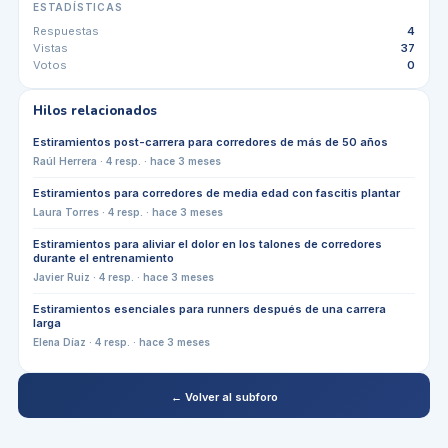
ESTADÍSTICAS
Respuestas
4
Vistas
37
Votos
0
Hilos relacionados
Estiramientos post-carrera para corredores de más de 50 años
Raúl Herrera
·
4
resp. ·
hace 3 meses
Estiramientos para corredores de media edad con fascitis plantar
Laura Torres
·
4
resp. ·
hace 3 meses
Estiramientos para aliviar el dolor en los talones de corredores
durante el entrenamiento
Javier Ruiz
·
4
resp. ·
hace 3 meses
Estiramientos esenciales para runners después de una carrera
larga
Elena Díaz
·
4
resp. ·
hace 3 meses
← Volver al subforo