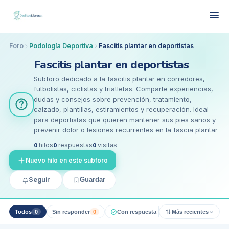
Foro
Podología Deportiva
Fascitis plantar en deportistas
Fascitis plantar en deportistas
Subforo dedicado a la fascitis plantar en corredores,
futbolistas, ciclistas y triatletas. Comparte experiencias,
dudas y consejos sobre prevención, tratamiento,
calzado, plantillas, estiramientos y recuperación. Ideal
para deportistas que quieren mantener sus pies sanos y
prevenir dolor o lesiones recurrentes en la fascia plantar
0
hilos
0
respuestas
0
visitas
Nuevo hilo en este subforo
Seguir
Guardar
Todos
0
Sin responder
0
Con respuesta pro
0
Más recientes
Resueltos
0