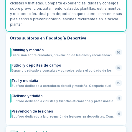
ciclistas y triatletas. Comparte experiencias, dudas y consejos
sobre prevención, tratamiento, calzado, plantillas, estiramientos
y recuperación. Ideal para deportistas que quieren mantener sus
pies sanos y prevenir dolor o lesiones recurrentes en la fascia
plantar
Otros subforos en
Podología Deportiva
Running y maratón
10
Discusión sobre cuidados, prevención de lesiones y recomendaciones de calzado y plantillas para corredores y maratonistas
Fútbol y deportes de campo
10
Espacio dedicado a consultas y consejos sobre el cuidado de los pies en deportes de equipo y de campo. Comparte experiencias sobre prevención de lesiones, calzado deportivo específico, plantillas, esguinces, rozaduras, sobrecargas y recuperación tras entrenamientos o partidos. Ideal para jugadores aficionados y profesionales que quieran mantener sus pies sanos y optimizar su rendimiento deportivo
Trail y montaña
15
Subforo dedicado a corredores de trail y montaña. Comparte dudas y consejos sobre cuidado de los pies en terrenos irregulares: prevención de ampollas, fascitis plantar, rozaduras, elección de calzado y plantillas, dolor en metatarsos, dedos en martillo y recuperación post-entrenamiento o competición. Ideal para aficionados y profesionales que quieran mantener sus pies sanos mientras disfrutan del running en montaña.
Ciclismo y triatlón
9
Subforo dedicado a ciclistas y triatletas aficionados y profesionales. Comparte dudas y consejos sobre el cuidado de los pies en el ciclismo y el triatlón: prevención de ampollas, fascitis plantar, dolor en metatarsos, uñas negras, elección de calzado y plantillas, recuperación post-entrenamiento, biomecánica de pedaleo y adaptación a largas distancias. Ideal para quienes buscan mantener sus pies sanos y optimizar el rendimiento en carretera, montaña o pruebas combinadas de triatlón
Prevención de lesiones
6
Subforo dedicado a la prevención de lesiones en deportistas. Comparte experiencias, consejos y estrategias para evitar ampollas, fascitis plantar, dolor en metatarsos, dedos en martillo, sobrecargas y otras molestias relacionadas con los pies. Incluye recomendaciones sobre calzado, plantillas, estiramientos, biomecánica de la pisada y recuperación post-entrenamiento. Ideal para corredores, futbolistas, ciclistas y triatletas que buscan mantener sus pies sanos y optimizar el rendimiento deportivo