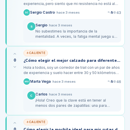
experiencia, pero siento que mi resistencia no está al
nivel que quisiera para afrontar distancias largas.
5
Sergio Castro
43
·
hace 3 meses
SC
Normalmente corro…
Sergio
·
hace 3 meses
S
No subestimes la importancia de la
mentalidad. A veces, la fatiga mental juega un
papel importante. He aprendido a dividir la
carrera en secciones más pequeñas…
CALIENTE
0
¿Cómo elegir el mejor calzado para diferentes terrenos en montaña?
Hola a todos, soy un corredor de trail con un par de años
de experiencia y suelo hacer entre 30 y 50 kilómetros
semanales. Principalmente entreno en senderos de
5
Marta Vega
46
·
hace 3 meses
MV
montaña y me he…
Carlos
·
hace 3 meses
C
¡Hola! Creo que la clave está en tener al
menos dos pares de zapatillas: una para
terrenos técnicos y otra para senderos más
suaves. Personalmente, uso unas…
CALIENTE
0
Cómo elegir la mochila ideal para mis rutas de trail y montaña