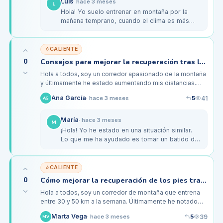
Luis
·
hace 3 meses
L
Hola! Yo suelo entrenar en montaña por la
mañana temprano, cuando el clima es más
fresco. Además, trato de hacer una buena
rutina de calentamiento antes de…
CALIENTE
0
Consejos para mejorar la recuperación tras largas rutas de montaña
Hola a todos, soy un corredor apasionado de la montaña
y últimamente he estado aumentando mis distancias.
Normalmente corro entre 30 y 50 km por semana, pero
5
Ana García
41
·
hace 3 meses
AG
después de mis…
María
·
hace 3 meses
M
¡Hola! Yo he estado en una situación similar.
Lo que me ha ayudado es tomar un batido de
proteínas justo después de correr y, si
puedo, darme un baño caliente…
CALIENTE
0
Cómo mejorar la recuperación de los pies tras largas rutas de montaña
Hola a todos, soy un corredor de montaña que entrena
entre 30 y 50 km a la semana. Últimamente he notado
que mis pies tardan más en recuperarse después de mis
5
Marta Vega
39
·
hace 3 meses
MV
rutas largas,…