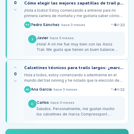
0
Cómo elegir las mejores zapatillas de trail para terrenos irregulares
¡Hola a todos! Estoy comenzando a entrenar para mi
primera carrera de montaña y me gustaría saber cómo
elegir las mejores zapatillas de trail. He leído muchas
5
Pedro Sánchez
33
·
hace 3 meses
PS
opiniones, pero la…
Javier
·
hace 3 meses
J
¡Hola! A mí me fue muy bien con las Asics
Trail. Me gusta que tienen un buen balance
entre amortiguación y estabilidad. Además,
asegúrate de probarlas con los…
Calcetines técnicos para trails largos: ¿marcas y tejidos recomendados?
0
Hola a todos, estoy comenzando a adentrarme en el
mundo del trail running y he notado que la elección de
los calcetines adecuados es crucial, especialmente para
4
Ana García
32
·
hace 3 meses
AG
largas distancias.…
Carlos
·
hace 3 meses
C
Saludos. Personalmente, me gustan mucho
los calcetines de marca Compressport.
Tienen buena compresión y son muy
transpirables. Además, son bastante
cómodos…