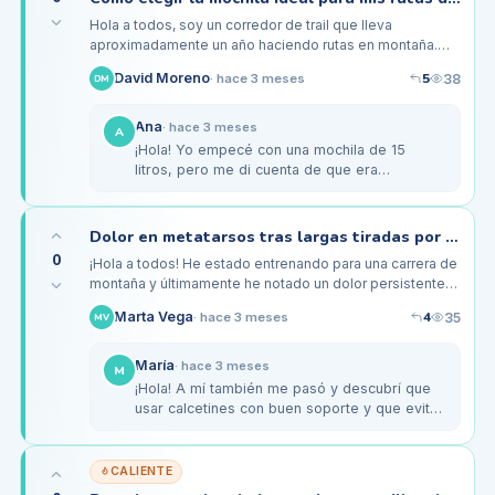
Hola a todos, soy un corredor de trail que lleva
aproximadamente un año haciendo rutas en montaña.
Generalmente, hago entre 15 y 25 kilómetros por
5
David Moreno
38
·
hace 3 meses
DM
semana, y me encanta explorar…
Ana
·
hace 3 meses
A
¡Hola! Yo empecé con una mochila de 15
litros, pero me di cuenta de que era
demasiado grande para mis necesidades.
Ahora tengo una de 5 litros para carreras…
Dolor en metatarsos tras largas tiradas por senderos: ¿qué puedo hacer?
0
¡Hola a todos! He estado entrenando para una carrera de
montaña y últimamente he notado un dolor persistente
en los metatarsos después de mis largas tiradas por
4
Marta Vega
35
·
hace 3 meses
MV
senderos. Me gusta…
María
·
hace 3 meses
M
¡Hola! A mí también me pasó y descubrí que
usar calcetines con buen soporte y que eviten
la fricción fue clave. Además, fortalecer los
músculos del pie con…
CALIENTE