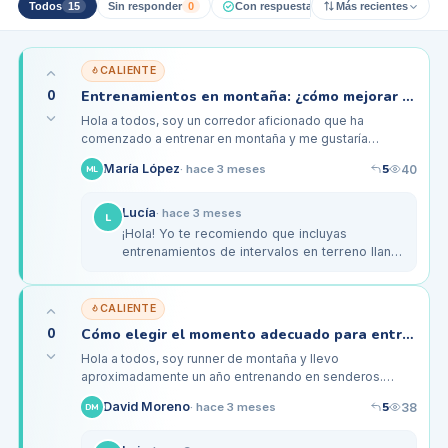
Todos
15
Sin responder
0
Con respuesta pro
Más recientes
0
Resueltos
CALIENTE
0
Entrenamientos en montaña: ¿cómo mejorar mi resistencia y evitar lesiones?
Hola a todos, soy un corredor aficionado que ha
comenzado a entrenar en montaña y me gustaría
compartir mis experiencias y recibir algunos consejos.
5
María López
40
·
hace 3 meses
ML
Hasta ahora, he estado…
Lucía
·
hace 3 meses
L
¡Hola! Yo te recomiendo que incluyas
entrenamientos de intervalos en terreno llano
y en cuestas. Esto te ayudará a aumentar tu
resistencia. También, si puedes,…
CALIENTE
0
Cómo elegir el momento adecuado para entrenar en montaña sin lesionarme
Hola a todos, soy runner de montaña y llevo
aproximadamente un año entrenando en senderos.
Normalmente, suelo salir a correr entre 3 y 4 veces por
5
David Moreno
38
·
hace 3 meses
DM
semana, haciendo unos 30 a 40…