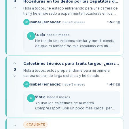
0
Rozaduras en los dedos por las zapatillas de trail: cómo solucionarlo
Hola a todos, he estado entrenando para una carrera de
trail y he empezado a experimentar rozaduras en los
dedos de los pies debido a mis zapatillas. Aunque son
5
Isabel Fernández
46
·
hace 3 meses
IF
unas zapatillas de…
Lucía
·
hace 3 meses
L
He tenido un problema similar y me di cuenta
de que el tamaño de mis zapatillas era un
poco pequeño. Considera probar una talla
más grande, eso me funcionó.
Calcetines técnicos para trails largos: ¿marcas y tejidos recomendados?
0
Hola a todos, estoy preparándome para mi primera
carrera de trail de larga distancia y he estado
investigando sobre los calcetines técnicos. Me he dado
4
Isabel Fernández
36
·
hace 3 meses
IF
cuenta de que la elección…
María
·
hace 3 meses
M
Yo uso los calcetines de la marca
Compressport. Son un poco más caros, pero
realmente marcan la diferencia en términos
de comodidad y soporte. Utilizo los de…
CALIENTE