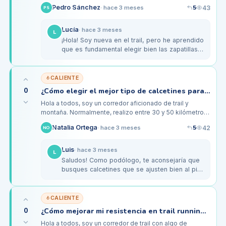
correr entre 30 y 50 kilómetros a la semana, y siempre
5
Pedro Sánchez
43
·
hace 3 meses
PS
busco nuevos…
Lucía
·
hace 3 meses
L
¡Hola! Soy nueva en el trail, pero he aprendido
que es fundamental elegir bien las zapatillas.
Asegúrate de que tienen un buen ajuste, ya
que un zapato muy…
CALIENTE
0
¿Cómo elegir el mejor tipo de calcetines para largas rutas de montaña?
Hola a todos, soy un corredor aficionado de trail y
montaña. Normalmente, realizo entre 30 y 50 kilómetros
semanales, y últimamente he notado que mis pies se
5
Natalia Ortega
42
·
hace 3 meses
NO
sienten bastante…
Luis
·
hace 3 meses
L
Saludos! Como podólogo, te aconsejaría que
busques calcetines que se ajusten bien al pie
sin ser demasiado apretados. La compresión
moderada puede ser…
CALIENTE
0
¿Cómo mejorar mi resistencia en trail running para distancias largas?
Hola a todos, soy un corredor de trail con algo de