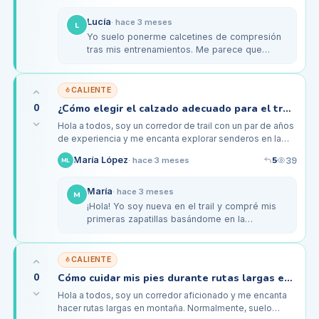
Lucía
·
hace 3 meses
L
Yo suelo ponerme calcetines de compresión
tras mis entrenamientos. Me parece que
mejora la circulación y ayuda a que mis pies
se sientan menos cansados después…
CALIENTE
0
¿Cómo elegir el calzado adecuado para el trail en montaña?
Hola a todos, soy un corredor de trail con un par de años
de experiencia y me encanta explorar senderos en la
montaña. Últimamente he estado pensando en la
5
María López
39
·
hace 3 meses
ML
importancia del calzado…
María
·
hace 3 meses
M
¡Hola! Yo soy nueva en el trail y compré mis
primeras zapatillas basándome en la
recomendación de un amigo. Al principio, me
dolían los pies después de correr,…
CALIENTE
0
Cómo cuidar mis pies durante rutas largas en montaña: consejos prácticos
Hola a todos, soy un corredor aficionado y me encanta
hacer rutas largas en montaña. Normalmente, suelo