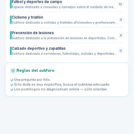
Fútbol y deportes de campo
10
Espacio dedicado a consultas y consejos sobre el cuidado de los pies en deportes de equipo y de campo. Comparte experiencias sobre prevención de lesiones, calzado deportivo específico, plantillas, esguinces, rozaduras, sobrecargas y recuperación tras entrenamientos o partidos. Ideal para jugadores aficionados y profesionales que quieran mantener sus pies sanos y optimizar su rendimiento deportivo
Ciclismo y triatlón
9
Subforo dedicado a ciclistas y triatletas aficionados y profesionales. Comparte dudas y consejos sobre el cuidado de los pies en el ciclismo y el triatlón: prevención de ampollas, fascitis plantar, dolor en metatarsos, uñas negras, elección de calzado y plantillas, recuperación post-entrenamiento, biomecánica de pedaleo y adaptación a largas distancias. Ideal para quienes buscan mantener sus pies sanos y optimizar el rendimiento en carretera, montaña o pruebas combinadas de triatlón
Prevención de lesiones
6
Subforo dedicado a la prevención de lesiones en deportistas. Comparte experiencias, consejos y estrategias para evitar ampollas, fascitis plantar, dolor en metatarsos, dedos en martillo, sobrecargas y otras molestias relacionadas con los pies. Incluye recomendaciones sobre calzado, plantillas, estiramientos, biomecánica de la pisada y recuperación post-entrenamiento. Ideal para corredores, futbolistas, ciclistas y triatletas que buscan mantener sus pies sanos y optimizar el rendimiento deportivo
Calzado deportivo y zapatillas
11
Subforo dedicado a corredores, futbolistas, ciclistas y deportistas en general para discutir todo lo relacionado con el calzado deportivo. Comparte dudas y consejos sobre elección de zapatillas, plantillas, tallas, sujeción, amortiguación, materiales y biomecánica del pie. Ideal para quienes buscan prevenir lesiones y optimizar el rendimiento deportivo mediante el calzado adecuado
Reglas del subforo
Una pregunta por hilo.
Si tu duda es muy específica, busca el subtema adecuado.
Los podólogos no diagnostican online — sólo orientan.