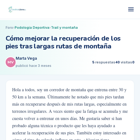
Foro
›
Podología Deportiva
›
Trail y montaña
Cómo mejorar la recuperación de los
pies tras largas rutas de montaña
Marta Vega
MV
5
respuestas
40
visitas
0
publicó
hace 3 meses
Hola a todos, soy un corredor de montaña que entrena entre 30 y
50 km a la semana. Últimamente he notado que mis pies tardan
más en recuperarse después de mis rutas largas, especialmente en
terrenos irregulares. A veces siento que la fatiga se acumula y me
cuesta volver a entrenar en unos días. Me gustaría saber si han
probado alguna técnica o producto que les haya ayudado a
acelerar la recuperación de sus pies. También estoy interesado en
cómo el tipo de calzado influye en esto. ¿Alguien tiene