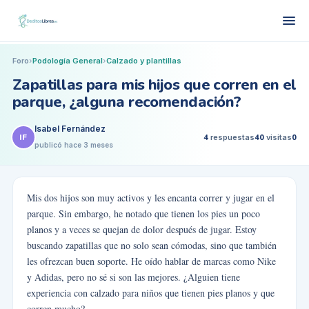
Foro
›
Podología General
›
Calzado y plantillas
Zapatillas para mis hijos que corren en el
parque, ¿alguna recomendación?
Isabel Fernández
IF
4
respuestas
40
visitas
0
publicó
hace 3 meses
Mis dos hijos son muy activos y les encanta correr y jugar en el
parque. Sin embargo, he notado que tienen los pies un poco
planos y a veces se quejan de dolor después de jugar. Estoy
buscando zapatillas que no solo sean cómodas, sino que también
les ofrezcan buen soporte. He oído hablar de marcas como Nike
y Adidas, pero no sé si son las mejores. ¿Alguien tiene
experiencia con calzado para niños que tienen pies planos y que
corren mucho?