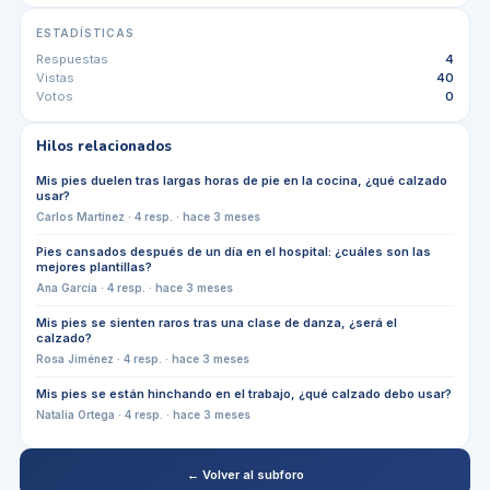
ESTADÍSTICAS
Respuestas
4
Vistas
40
Votos
0
Hilos relacionados
Mis pies duelen tras largas horas de pie en la cocina, ¿qué calzado
usar?
Carlos Martínez
·
4
resp. ·
hace 3 meses
Pies cansados después de un día en el hospital: ¿cuáles son las
mejores plantillas?
Ana García
·
4
resp. ·
hace 3 meses
Mis pies se sienten raros tras una clase de danza, ¿será el
calzado?
Rosa Jiménez
·
4
resp. ·
hace 3 meses
Mis pies se están hinchando en el trabajo, ¿qué calzado debo usar?
Natalia Ortega
·
4
resp. ·
hace 3 meses
← Volver al subforo