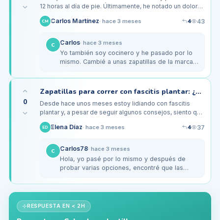
12 horas al día de pie. Últimamente, he notado un dolor
intenso en las plantas de los pies y en los talones al final
4
Carlos Martínez
43
·
hace 3 meses
CM
de la…
Carlos
·
hace 3 meses
C
Yo también soy cocinero y he pasado por lo
mismo. Cambié a unas zapatillas de la marca
Skechers que tienen buena amortiguación y
son muy cómodas. Además,…
Zapatillas para correr con fascitis plantar: ¿qué me recomiendan?
0
Desde hace unos meses estoy lidiando con fascitis
plantar y, a pesar de seguir algunos consejos, siento que
mis zapatillas no me ayudan. Estoy acostumbrado a
4
Elena Díaz
37
·
hace 3 meses
ED
correr cinco días a…
Carlos78
·
hace 3 meses
C
Hola, yo pasé por lo mismo y después de
probar varias opciones, encontré que las
ASICS Gel-Kayano me ayudaron bastante.
Tienen buen soporte y amortiguación, lo…
RESPUESTA EN < 2H