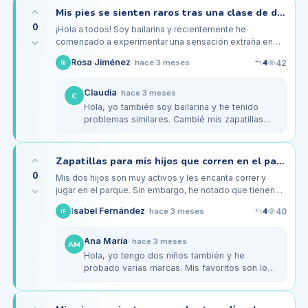
Mis pies se sienten raros tras una clase de danza, ¿será el calzado?
0
¡Hola a todos! Soy bailarina y recientemente he
comenzado a experimentar una sensación extraña en
mis pies después de las clases, especialmente en el
4
Rosa Jiménez
42
·
hace 3 meses
RJ
arco y los dedos. He estado…
Claudia
·
hace 3 meses
C
Hola, yo también soy bailarina y he tenido
problemas similares. Cambié mis zapatillas
por unas de la marca Bloch, que son más
acolchadas y me han ayudado a…
Zapatillas para mis hijos que corren en el parque, ¿alguna recomendación?
0
Mis dos hijos son muy activos y les encanta correr y
jugar en el parque. Sin embargo, he notado que tienen
los pies un poco planos y a veces se quejan de dolor
4
Isabel Fernández
40
·
hace 3 meses
IF
después de jugar.…
Ana María
·
hace 3 meses
AM
Hola, yo tengo dos niños también y he
probado varias marcas. Mis favoritos son los
Asics, tienen un buen soporte y son ligeros.
Además, tienen un modelo…