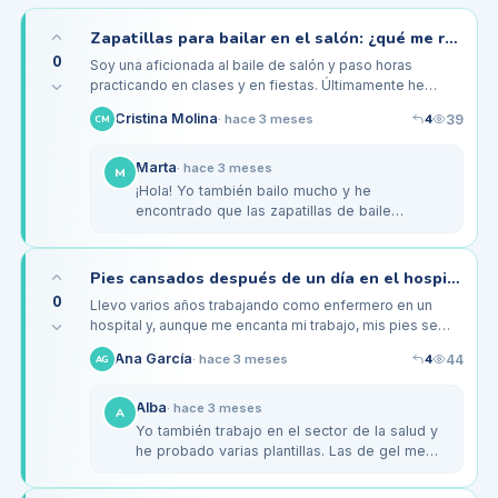
Zapatillas para bailar en el salón: ¿qué me recomiendan para evitar lesiones?
0
Soy una aficionada al baile de salón y paso horas
practicando en clases y en fiestas. Últimamente he
notado que después de bailar, mis pies se sienten
4
Cristina Molina
39
·
hace 3 meses
CM
adoloridos y cansados. Me…
Marta
·
hace 3 meses
M
¡Hola! Yo también bailo mucho y he
encontrado que las zapatillas de baile
especializadas marcan la diferencia. Las de la
marca Bloch son bastante buenas por su…
Pies cansados después de un día en el hospital: ¿cuáles son las mejores plantillas?
0
Llevo varios años trabajando como enfermero en un
hospital y, aunque me encanta mi trabajo, mis pies se
sienten agotados al final de cada turno. He probado
4
Ana García
44
·
hace 3 meses
AG
diferentes tipos de…
Alba
·
hace 3 meses
A
Yo también trabajo en el sector de la salud y
he probado varias plantillas. Las de gel me
han ayudado mucho a amortiguar el impacto.
Las de la marca Dr.…