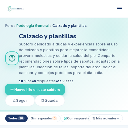
Foro
Podología General
Calzado y plantillas
Calzado y plantillas
Subforo dedicado a dudas y experiencias sobre el uso
de calzado y plantillas para mejorar la comodidad,
prevenir molestias y cuidar la salud del pie. Comparte
recomendaciones sobre tipos de zapatos, adaptación a
plantillas, elección de tallas, soporte del arco, dolor al
caminar y consejos prácticos para el día a día.
10
hilos
40
respuestas
411
visitas
Nuevo hilo en este subforo
Seguir
Guardar
Todos
10
Sin responder
0
Con respuesta pro
Más recientes
0
Resueltos