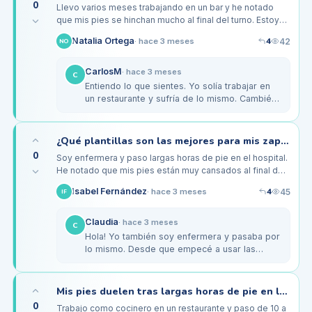
0
Llevo varios meses trabajando en un bar y he notado
que mis pies se hinchan mucho al final del turno. Estoy
de pie casi todo el día, y aunque trato de moverme entre
4
Natalia Ortega
42
·
hace 3 meses
NO
los pedidos,…
CarlosM
·
hace 3 meses
C
Entiendo lo que sientes. Yo solía trabajar en
un restaurante y sufría de lo mismo. Cambié a
unos zapatos de seguridad con buena
amortiguación y soporte, y eso…
¿Qué plantillas son las mejores para mis zapatos de trabajo como enfermera?
0
Soy enfermera y paso largas horas de pie en el hospital.
He notado que mis pies están muy cansados al final del
turno y, a veces, tengo molestias en las plantas. He
4
Isabel Fernández
45
·
hace 3 meses
IF
estado usando…
Claudia
·
hace 3 meses
C
Hola! Yo también soy enfermera y pasaba por
lo mismo. Desde que empecé a usar las
plantillas Superfeet, me siento mucho mejor al
final del día. Tienen buen…
Mis pies duelen tras largas horas de pie en la cocina, ¿qué calzado usar?
0
Trabajo como cocinero en un restaurante y paso de 10 a