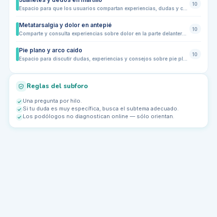
10
Espacio para que los usuarios compartan experiencias, dudas y consultas sobre juanetes y dedos en martillo. Aquí podrás aprender sobre prevención, síntomas, tratamientos caseros, adaptación de calzado y consultas generales para mejorar la salud de tus pies.
Metatarsalgia y dolor en antepié
10
Comparte y consulta experiencias sobre dolor en la parte delantera del pie. Este subforo está pensado para quienes sufren metatarsalgia, molestias en los metatarsos o dolor al caminar y correr. Aquí podrás intercambiar consejos, dudas sobre calzado, plantillas y ejercicios recomendados por la comunidad de podólogos y usuarios
Pie plano y arco caído
10
Espacio para discutir dudas, experiencias y consejos sobre pie plano y arco caído. Comparte tus síntomas, molestias, recomendaciones de calzado o plantillas, ejercicios y estrategias de prevención. Ideal para usuarios con diferentes niveles de actividad física, desde niños hasta adultos, y para profesionales que quieran aportar su experiencia.
Reglas del subforo
Una pregunta por hilo.
Si tu duda es muy específica, busca el subtema adecuado.
Los podólogos no diagnostican online — sólo orientan.