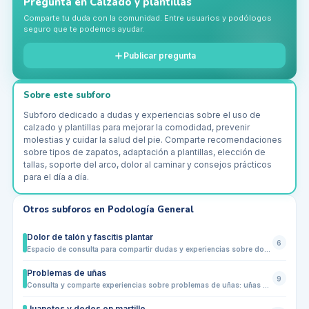
Pregunta en
Calzado y plantillas
Comparte tu duda con la comunidad. Entre usuarios y podólogos
seguro que te podemos ayudar.
Publicar pregunta
Sobre este subforo
Subforo dedicado a dudas y experiencias sobre el uso de
calzado y plantillas para mejorar la comodidad, prevenir
molestias y cuidar la salud del pie. Comparte recomendaciones
sobre tipos de zapatos, adaptación a plantillas, elección de
tallas, soporte del arco, dolor al caminar y consejos prácticos
para el día a día.
Otros subforos en
Podología General
Dolor de talón y fascitis plantar
6
Espacio de consulta para compartir dudas y experiencias sobre dolor de talón, fascitis plantar y molestias relacionadas. Los usuarios pueden preguntar sobre síntomas, causas comunes, técnicas de alivio, ejercicios, estiramientos y calzado adecuado. Ideal para pacientes que buscan orientación y para profesionales que quieran aportar consejos prácticos, sin sustituir la valoración médica.
Problemas de uñas
9
Consulta y comparte experiencias sobre problemas de uñas: uñas negras, encarnadas, quebradizas, hongos, traumas, cuidados y prevención diaria.
Juanetes y dedos en martillo