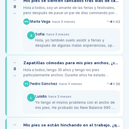
Mis pies se sienten cansados tras días de caminar en la feria, ¿qué calzado usar?
0
Hola a todos, soy un amante de las ferias y festivales,
pero después de pasar un par de días caminando por
ahí, mis pies terminan doliendo y sintiéndome cansado.
4
Marta Vega
43
·
hace 3 meses
MV
Este fin de…
Sofía
·
hace 3 meses
S
Hola, yo también suelo asistir a ferias y
después de algunas malas experiencias, opté
por unas sandalias de senderismo que tienen
buen soporte. Me han…
Zapatillas cómodas para mis pies anchos, ¿cuáles han funcionado para ustedes?
0
Hola a todos, tengo 35 años y tengo los pies
particularmente anchos. Durante años he estado
batallando para encontrar zapatillas que no me hagan
4
Pedro Sánchez
36
·
hace 3 meses
PS
sentir como si me estuvieran…
Luisito
·
hace 3 meses
L
Yo tengo el mismo problema con el ancho de
mis pies. He probado las New Balance 990 y
son bastante cómodas y anchas. También me
han funcionado bien las…
Mis pies se están hinchando en el trabajo, ¿qué calzado debo usar?