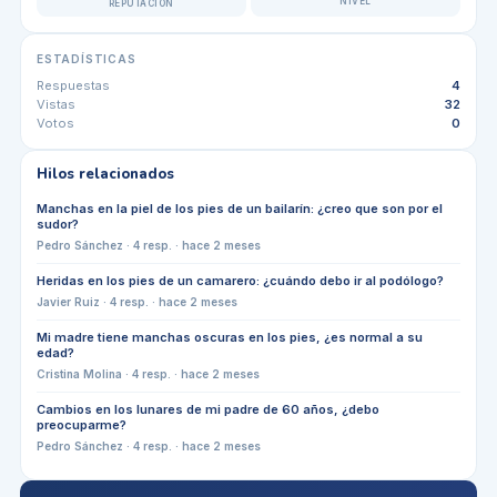
NIVEL
REPUTACIÓN
ESTADÍSTICAS
Respuestas
4
Vistas
32
Votos
0
Hilos relacionados
Manchas en la piel de los pies de un bailarín: ¿creo que son por el
sudor?
Pedro Sánchez
·
4
resp. ·
hace 2 meses
Heridas en los pies de un camarero: ¿cuándo debo ir al podólogo?
Javier Ruiz
·
4
resp. ·
hace 2 meses
Mi madre tiene manchas oscuras en los pies, ¿es normal a su
edad?
Cristina Molina
·
4
resp. ·
hace 2 meses
Cambios en los lunares de mi padre de 60 años, ¿debo
preocuparme?
Pedro Sánchez
·
4
resp. ·
hace 2 meses