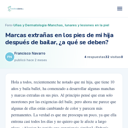
Foro
›
Uñas y Dermatología
›
Manchas, lunares y lesiones en la piel
Marcas extrañas en los pies de mi hija
después de bailar, ¿a qué se deben?
Francisco Navarro
FN
4
respuestas
32
visitas
0
publicó
hace 2 meses
Hola a todos, recientemente he notado que mi hija, que tiene 10
años y baila ballet, ha comenzado a desarrollar algunas manchas
y marcas extrañas en sus pies. Al principio pensé que eran solo
moretones por las exigencias del baile, pero ahora me parece que
algunas de ellas están cambiando de color y parecen más
permanentes. La verdad es que me preocupa un poco, ya que ella
entrena casi todos los días y no quiero que le afecte a largo
plazo. ¿Alguien ha tenido una experiencia similar? ¿Debería