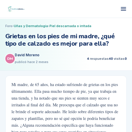
Foro
›
Uñas y Dermatología
›
Piel descamada o irritada
Grietas en los pies de mi madre, ¿qué
tipo de calzado es mejor para ella?
David Moreno
DM
4
respuestas
40
visitas
0
publicó
hace 2 meses
Mi madre, de 65 años, ha estado sufriendo de grietas en los pies
últimamente. Ella pasa mucho tiempo de pie, ya que trabaja en
una tienda, y ha notado que sus pies se sienten muy secos e
irritados al final del día. Me preocupa que el calzado que usa no
le brinde el soporte adecuado. He leído sobre diferentes tipos de
zapatos y plantillas, pero no sé qué opción le podría beneficiar
más. ¿Alguna recomendación específica que haya funcionado
bien para ustedes o para sus seres queridos en situaciones