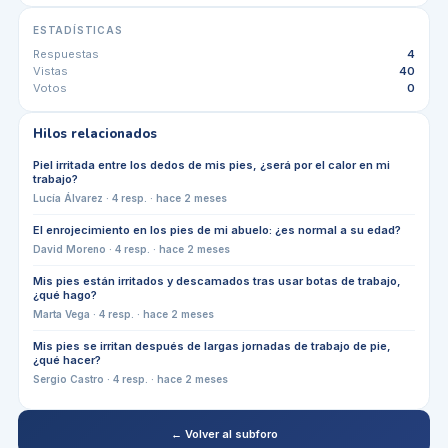
ESTADÍSTICAS
Respuestas
4
Vistas
40
Votos
0
Hilos relacionados
Piel irritada entre los dedos de mis pies, ¿será por el calor en mi
trabajo?
Lucía Álvarez
·
4
resp. ·
hace 2 meses
El enrojecimiento en los pies de mi abuelo: ¿es normal a su edad?
David Moreno
·
4
resp. ·
hace 2 meses
Mis pies están irritados y descamados tras usar botas de trabajo,
¿qué hago?
Marta Vega
·
4
resp. ·
hace 2 meses
Mis pies se irritan después de largas jornadas de trabajo de pie,
¿qué hacer?
Sergio Castro
·
4
resp. ·
hace 2 meses
← Volver al subforo