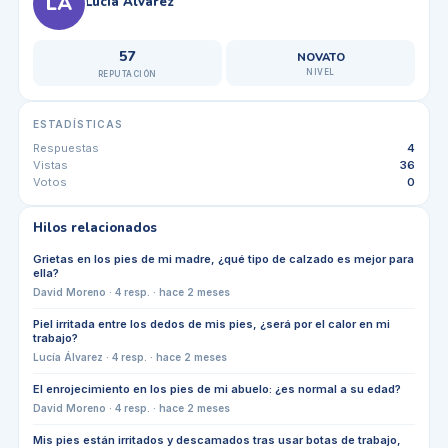
LÁ
Lucía Álvarez
57
NOVATO
NIVEL
REPUTACIÓN
ESTADÍSTICAS
Respuestas
4
Vistas
36
Votos
0
Hilos relacionados
Grietas en los pies de mi madre, ¿qué tipo de calzado es mejor para
ella?
David Moreno
·
4
resp. ·
hace 2 meses
Piel irritada entre los dedos de mis pies, ¿será por el calor en mi
trabajo?
Lucía Álvarez
·
4
resp. ·
hace 2 meses
El enrojecimiento en los pies de mi abuelo: ¿es normal a su edad?
David Moreno
·
4
resp. ·
hace 2 meses
Mis pies están irritados y descamados tras usar botas de trabajo,