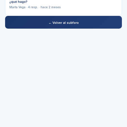
¿qué hago?
Marta Vega
·
4
resp. ·
hace 2 meses
← Volver al subforo