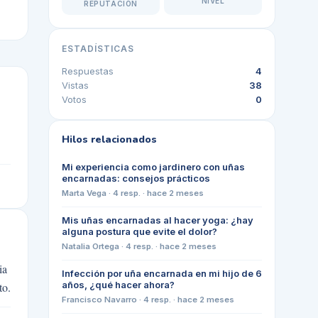
NIVEL
REPUTACIÓN
ESTADÍSTICAS
Respuestas
4
Vistas
38
Votos
0
Hilos relacionados
Mi experiencia como jardinero con uñas
encarnadas: consejos prácticos
Marta Vega
·
4
resp. ·
hace 2 meses
Mis uñas encarnadas al hacer yoga: ¿hay
alguna postura que evite el dolor?
Natalia Ortega
·
4
resp. ·
hace 2 meses
ia
Infección por uña encarnada en mi hijo de 6
años, ¿qué hacer ahora?
to.
Francisco Navarro
·
4
resp. ·
hace 2 meses