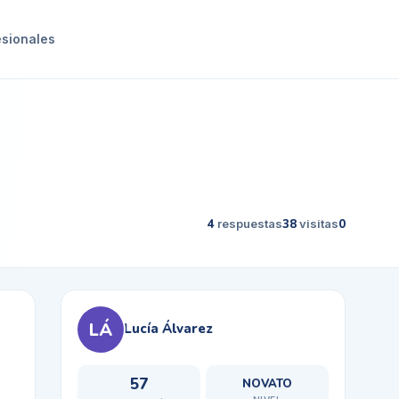
esionales
4
respuestas
38
visitas
0
LÁ
Lucía Álvarez
57
NOVATO