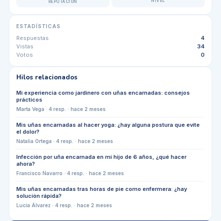
NIVEL
REPUTACIÓN
ESTADÍSTICAS
Respuestas
4
Vistas
34
Votos
0
Hilos relacionados
Mi experiencia como jardinero con uñas encarnadas: consejos
prácticos
Marta Vega
·
4
resp. ·
hace 2 meses
Mis uñas encarnadas al hacer yoga: ¿hay alguna postura que evite
el dolor?
Natalia Ortega
·
4
resp. ·
hace 2 meses
Infección por uña encarnada en mi hijo de 6 años, ¿qué hacer
ahora?
Francisco Navarro
·
4
resp. ·
hace 2 meses
Mis uñas encarnadas tras horas de pie como enfermera: ¿hay
solución rápida?
Lucía Álvarez
·
4
resp. ·
hace 2 meses