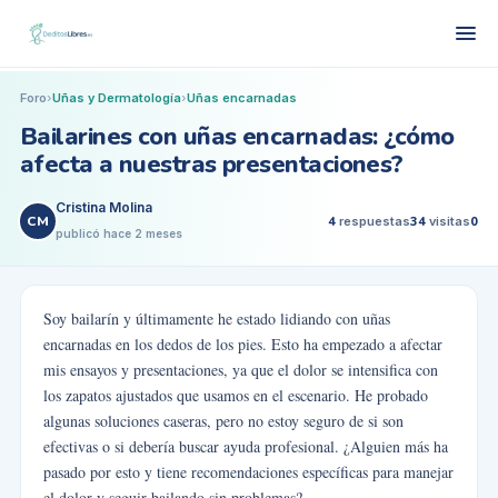
Foro
›
Uñas y Dermatología
›
Uñas encarnadas
Bailarines con uñas encarnadas: ¿cómo
afecta a nuestras presentaciones?
Cristina Molina
CM
4
respuestas
34
visitas
0
publicó
hace 2 meses
Soy bailarín y últimamente he estado lidiando con uñas
encarnadas en los dedos de los pies. Esto ha empezado a afectar
mis ensayos y presentaciones, ya que el dolor se intensifica con
los zapatos ajustados que usamos en el escenario. He probado
algunas soluciones caseras, pero no estoy seguro de si son
efectivas o si debería buscar ayuda profesional. ¿Alguien más ha
pasado por esto y tiene recomendaciones específicas para manejar
el dolor y seguir bailando sin problemas?