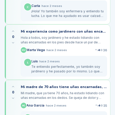
Carla
·
hace 2 meses
C
¡Hola! Yo también soy enfermera y entiendo tu
lucha. Lo que me ha ayudado es usar calzado
un poco más holgado y plantillas que
absorben el impacto. También, he…
Mi experiencia como jardinero con uñas encarnadas: consejos prácticos
0
Hola a todos, soy jardinero y he estado lidiando con
uñas encarnadas en los pies desde hace un par de
meses. Debido a mi trabajo, paso horas de pie, y el tipo
4
Marta Vega
36
·
hace 2 meses
MV
de calzado que uso…
Luis
·
hace 2 meses
L
Te entiendo perfectamente, yo también soy
jardinero y he pasado por lo mismo. Lo que
me ha funcionado es usar botas con puntera
ancha y un número más grande…
Mi madre de 70 años tiene uñas encarnadas, ¿qué le puedo dar para aliviar el dolor?
0
Mi madre, que ya tiene 70 años, ha estado lidiando con
uñas encarnadas en los dedos. Se queja de dolor y
presión al caminar, especialmente porque pasa mucho
4
Ana García
35
·
hace 2 meses
AG
tiempo de pie en su…