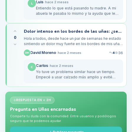
Luis
·
hace 2 meses
L
Entiendo lo que está pasando tu madre. A mi
abuela le pasaba lo mismo y la ayuda que le
brindamos fue remojar sus pies en agua tibia
con sal. Eso le ayudaba a…
Dolor intenso en los bordes de las uñas: ¿será una uña encarnada?
0
Hola a todos, desde hace un par de semanas he estado
sintiendo un dolor muy fuerte en los bordes de mis uñas
de los pies, especialmente en el dedo gordo. Al
4
David Moreno
36
·
hace 2 meses
DM
principio pensé que…
Carlos
·
hace 2 meses
C
Yo tuve un problema similar hace un tiempo.
Empecé a usar calzado más amplio y evité
usar sandalias apretadas. También me ayudó
aplicar un poco de crema…
RESPUESTA EN < 2H
Pregunta en
Uñas encarnadas
Comparte tu duda con la comunidad. Entre usuarios y podólogos
seguro que te podemos ayudar.