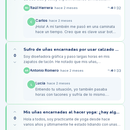
extraño en las uñas de los pies. Durante las caminatas,
4
Raúl Herrera
32
·
hace 2 meses
RH
noté que mis botas…
Carlos
·
hace 2 meses
C
¡Hola! A mí también me pasó en una caminata
hace un tiempo. Creo que es clave usar botas
que se ajusten bien y que tengan un poco de
espacio en la puntera.…
Sufro de uñas encarnadas por usar calzado ajustado en la oficina
0
Soy diseñadora gráfica y paso largas horas en mis
zapatos de tacón. He notado que mis uñas,
especialmente en los dedos gordos, están empezando
4
Antonio Romero
33
·
hace 2 meses
AR
a encarnarse. A veces, siento un…
Lucía
·
hace 2 meses
L
Entiendo tu situación, yo también pasaba
horas con tacones y sufría de lo mismo.
Desde que empecé a usar zapatos más
anchos y con buena plantilla, he notado…
Mis uñas encarnadas al hacer yoga: ¿hay alguna postura que evite el dolor?
0
Hola a todos, soy practicante de yoga desde hace
varios años y últimamente he estado lidiando con unas
uñas encarnadas que me están causando mucho