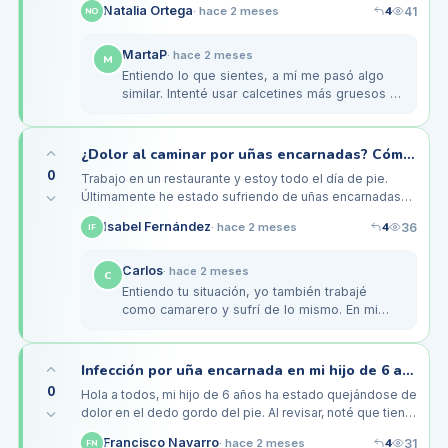
4
Natalia Ortega
41
·
hace 2 meses
NO
malestar, especialmente durante…
MartaP
·
hace 2 meses
M
Entiendo lo que sientes, a mí me pasó algo
similar. Intenté usar calcetines más gruesos y
ajustados al practicar, lo que me ayudó a
evitar la presión directa…
¿Dolor al caminar por uñas encarnadas? Cómo lo manejo en mis turnos como camarero
0
Trabajo en un restaurante y estoy todo el día de pie.
Últimamente he estado sufriendo de uñas encarnadas
que me causan un dolor bastante intenso al caminar.
4
Isabel Fernández
36
·
hace 2 meses
IF
Intenté cortarlas en…
Carlos
·
hace 2 meses
C
Entiendo tu situación, yo también trabajé
como camarero y sufrí de lo mismo. En mi
caso, cambié a un calzado más amplio y con
buena amortiguación, eso ayudó a…
Infección por uña encarnada en mi hijo de 6 años, ¿qué hacer ahora?
0
Hola a todos, mi hijo de 6 años ha estado quejándose de
dolor en el dedo gordo del pie. Al revisar, noté que tiene
una uña encarnada que parece estar empezando a
4
Francisco Navarro
31
·
hace 2 meses
FN