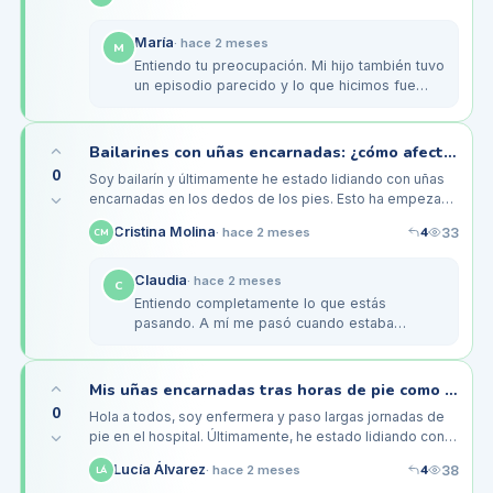
infectarse, ya…
María
·
hace 2 meses
M
Entiendo tu preocupación. Mi hijo también tuvo
un episodio parecido y lo que hicimos fue
llevarlo al pediatra. Ellos pueden ayudar a
limpiar la zona y, si es…
Bailarines con uñas encarnadas: ¿cómo afecta a nuestras presentaciones?
0
Soy bailarín y últimamente he estado lidiando con uñas
encarnadas en los dedos de los pies. Esto ha empezado
a afectar mis ensayos y presentaciones, ya que el dolor
4
Cristina Molina
33
·
hace 2 meses
CM
se intensifica…
Claudia
·
hace 2 meses
C
Entiendo completamente lo que estás
pasando. A mí me pasó cuando estaba
preparando un gran espectáculo. Te
recomiendo usar calzado un poco más
holgado durante…
Mis uñas encarnadas tras horas de pie como enfermera: ¿hay solución rápida?
0
Hola a todos, soy enfermera y paso largas jornadas de
pie en el hospital. Últimamente, he estado lidiando con
uñas encarnadas en ambos pies, especialmente en los
4
Lucía Álvarez
38
·
hace 2 meses
LÁ
dedos gordos. La…