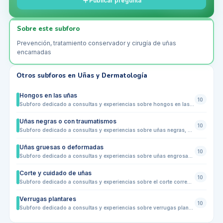
Publicar pregunta
Sobre este subforo
Prevención, tratamiento conservador y cirugía de uñas
encarnadas
Otros subforos en
Uñas y Dermatología
Hongos en las uñas
10
Subforo dedicado a consultas y experiencias sobre hongos en las uñas de los pies. Comparte dudas sobre cambios de color, engrosamiento, fragilidad, mal aspecto, molestias con el calzado, prevención de contagios, higiene, tratamientos habituales y señales que indican cuándo conviene acudir a un podólogo o dermatólogo.
Uñas negras o con traumatismos
10
Subforo dedicado a consultas y experiencias sobre uñas negras, golpes y traumatismos en las uñas de los pies. Comparte dudas sobre cambios de color, dolor, presión del calzado, pérdida parcial de la uña, hematomas, cuidados básicos, prevención en deporte o caminatas largas y señales que indican cuándo conviene acudir a un podólogo o dermatólogo.
Uñas gruesas o deformadas
10
Subforo dedicado a consultas y experiencias sobre uñas engrosadas, deformadas o con crecimiento irregular. Comparte dudas sobre cambios de forma, grosor, color, molestias con el calzado, posibles causas, cuidados básicos, corte seguro, relación con hongos o traumatismos y señales que indican cuándo conviene acudir a un podólogo o dermatólogo.
Corte y cuidado de uñas
10
Subforo dedicado a consultas y experiencias sobre el corte correcto y el cuidado diario de las uñas de los pies. Comparte dudas sobre cómo cortar las uñas, evitar que se encarnen, limarlas correctamente, mantenerlas limpias, prevenir molestias con el calzado y saber cuándo conviene acudir a un podólogo ante dolor, deformidad o cambios de color.
Verrugas plantares
10
Subforo dedicado a consultas y experiencias sobre verrugas plantares en los pies. Comparte dudas sobre lesiones dolorosas en la planta, molestias al caminar, contagio en piscinas o vestuarios, diferencias con callosidades, prevención, evolución y señales que indican cuándo conviene acudir a un podólogo o dermatólogo.