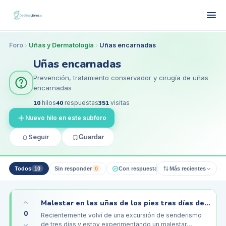
Foro
Uñas y Dermatología
Uñas encarnadas
Uñas encarnadas
Prevención, tratamiento conservador y cirugía de uñas
encarnadas
10
hilos
40
respuestas
351
visitas
Nuevo hilo en este subforo
Seguir
Guardar
Todos
10
Sin responder
0
Con respuesta pro
Más recientes
0
Resueltos
Malestar en las uñas de los pies tras días de senderismo, ¿alguien más?
0
Recientemente volví de una excursión de senderismo
de tres días y estoy experimentando un malestar