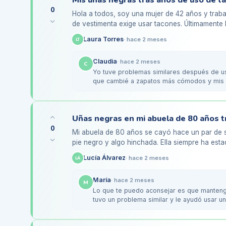
Mis uñas negras tras años de uso de 
0
Hola a todos, soy una mujer de 42 años y traba
de vestimenta exige usar tacones. Últimamente
oscureciendo y se…
Laura Torres
·
hace 2 meses
LT
Claudia
·
hace 2 meses
C
Yo tuve problemas similares después de u
que cambié a zapatos más cómodos y mis 
empecé a hacer…
0
Mi abuela de 80 años se cayó hace un par de 
pie negro y algo hinchada. Ella siempre ha esta
estado un poco más…
Lucía Álvarez
·
hace 2 meses
LÁ
María
·
hace 2 meses
M
Lo que te puedo aconsejar es que mantenga
tuvo un problema similar y le ayudó usar u
Además,…