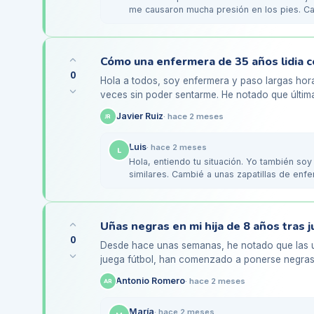
me causaron mucha presión en los pies. Ca
mejor…
0
Hola a todos, soy enfermera y paso largas hora
veces sin poder sentarme. He notado que últim
empezado a ponerse…
Javier Ruiz
·
hace 2 meses
JR
Luis
·
hace 2 meses
L
Hola, entiendo tu situación. Yo también so
similares. Cambié a unas zapatillas de en
las…
0
Desde hace unas semanas, he notado que las uñ
juega fútbol, han comenzado a ponerse negras.
moretón, pero ahora…
Antonio Romero
·
hace 2 meses
AR
María
·
hace 2 meses