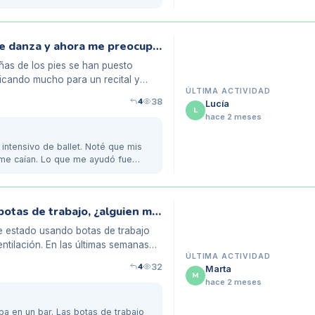
Mis uñas se oscurecieron tras meses de danza y ahora me preocupan
ñas de los pies se han puesto
ticando mucho para un recital y
ÚLTIMA ACTIVIDAD
4
38
Lucía
L
hace 2 meses
intensivo de ballet. Noté que mis
 me caían. Lo que me ayudó fue
Experiencia con uñas negras tras usar botas de trabajo, ¿alguien más?
e estado usando botas de trabajo
tilación. En las últimas semanas
ÚLTIMA ACTIVIDAD
4
32
Marta
M
hace 2 meses
ba en un bar. Las botas de trabajo