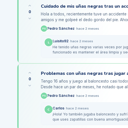
Cuidado de mis uñas negras tras un ac
0
Hola a todos, recientemente tuve un accidente 
amigos y me golpeé el dedo gordo del pie. Aho
ve bastante mal. No soy…
Pedro Sánchez
·
hace 2 meses
PS
Luisito92
·
hace 2 meses
L
He tenido uñas negras varias veces por jug
funcionado es mantener el área limpia y s
queda bien, sin…
0
Tengo 16 años y juego al baloncesto casi todos 
Desde hace un par de meses, he notado que al
especialmente las de…
Pedro Sánchez
·
hace 2 meses
PS
Carlos
·
hace 2 meses
C
¡Hola! Yo también jugaba baloncesto y suf
que uses zapatillas con buena amortiguació
Boost,…