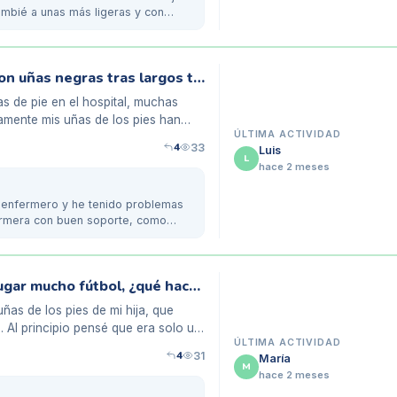
mbié a unas más ligeras y con
Cómo una enfermera de 35 años lidia con uñas negras tras largos turnos
s de pie en el hospital, muchas
amente mis uñas de los pies han
ÚLTIMA ACTIVIDAD
4
33
Luis
L
hace 2 meses
y enfermero y he tenido problemas
fermera con buen soporte, como
Uñas negras en mi hija de 8 años tras jugar mucho fútbol, ¿qué hacer?
as de los pies de mi hija, que
 Al principio pensé que era solo un
ÚLTIMA ACTIVIDAD
4
31
María
M
hace 2 meses