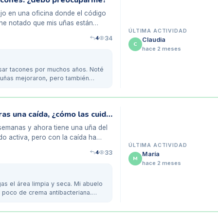
tacones: ¿debo preocuparme?
jo en una oficina donde el código
 he notado que mis uñas están
ÚLTIMA ACTIVIDAD
4
34
Claudia
C
hace 2 meses
sar tacones por muchos años. Noté
uñas mejoraron, pero también
Uñas negras en mi abuela de 80 años tras una caída, ¿cómo las cuido?
semanas y ahora tiene una uña del
do activa, pero con la caída ha
ÚLTIMA ACTIVIDAD
4
33
María
M
hace 2 meses
s el área limpia y seca. Mi abuelo
n poco de crema antibacteriana.