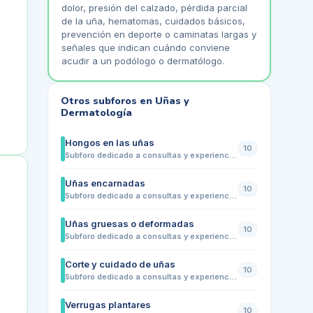
dolor, presión del calzado, pérdida parcial
de la uña, hematomas, cuidados básicos,
prevención en deporte o caminatas largas y
señales que indican cuándo conviene
acudir a un podólogo o dermatólogo.
Otros subforos en
Uñas y
Dermatología
Hongos en las uñas
10
Subforo dedicado a consultas y experiencias sobre hongos en las uñas de los pies. Comparte dudas sobre cambios de color, engrosamiento, fragilidad, mal aspecto, molestias con el calzado, prevención de contagios, higiene, tratamientos habituales y señales que indican cuándo conviene acudir a un podólogo o dermatólogo.
Uñas encarnadas
10
Subforo dedicado a consultas y experiencias sobre uñas encarnadas en pies. Comparte dudas sobre dolor en los bordes de la uña, inflamación, enrojecimiento, molestias al caminar, presión del calzado, corte correcto de las uñas, prevención de recaídas y señales que indican cuándo conviene acudir a un podólogo
Uñas gruesas o deformadas
10
Subforo dedicado a consultas y experiencias sobre uñas engrosadas, deformadas o con crecimiento irregular. Comparte dudas sobre cambios de forma, grosor, color, molestias con el calzado, posibles causas, cuidados básicos, corte seguro, relación con hongos o traumatismos y señales que indican cuándo conviene acudir a un podólogo o dermatólogo.
Corte y cuidado de uñas
10
Subforo dedicado a consultas y experiencias sobre el corte correcto y el cuidado diario de las uñas de los pies. Comparte dudas sobre cómo cortar las uñas, evitar que se encarnen, limarlas correctamente, mantenerlas limpias, prevenir molestias con el calzado y saber cuándo conviene acudir a un podólogo ante dolor, deformidad o cambios de color.
Verrugas plantares
10