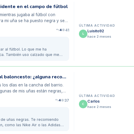
cidente en el campo de fútbol
mientras jugaba al fútbol con
ra mi uña se ha puesto negra y se
ÚLTIMA ACTIVIDAD
4
41
Luisito92
L
hace 2 meses
ar al fútbol. Lo que me ha
eca. También uso calzado que me
Problemas con uñas negras tras jugar al baloncesto: ¿alguna recomendación?
los días en la cancha del barrio.
gunas de mis uñas están negras,
ÚLTIMA ACTIVIDAD
4
37
Carlos
C
hace 2 meses
rí de uñas negras. Te recomiendo
n, como las Nike Air o las Adidas