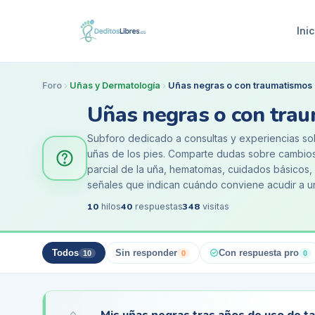
Inic
Foro
Uñas y Dermatología
Uñas negras o con traumatismos
Uñas negras o con tra
Subforo dedicado a consultas y experiencias so
uñas de los pies. Comparte dudas sobre cambios 
parcial de la uña, hematomas, cuidados básicos,
señales que indican cuándo conviene acudir a 
10
40
348
hilos
respuestas
visitas
Todos
Sin responder
Con respuesta pro
10
0
0