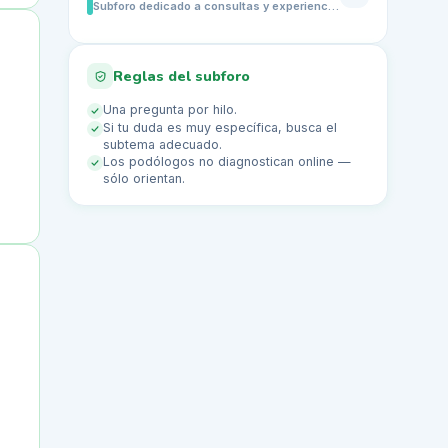
Subforo dedicado a consultas y experiencias sobre verrugas plantares en los pies. Comparte dudas sobre lesiones dolorosas en la planta, molestias al caminar, contagio en piscinas o vestuarios, diferencias con callosidades, prevención, evolución y señales que indican cuándo conviene acudir a un podólogo o dermatólogo.
Reglas del subforo
Una pregunta por hilo.
Si tu duda es muy específica, busca el
subtema adecuado.
Los podólogos no diagnostican online —
sólo orientan.