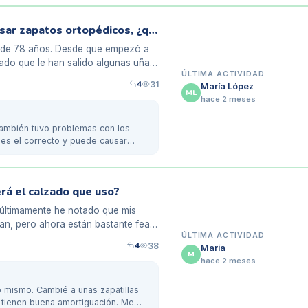
Uñas negras en ancianos después de usar zapatos ortopédicos, ¿qué hacer?
o de 78 años. Desde que empezó a
ado que le han salido algunas uñas
ÚLTIMA ACTIVIDAD
4
31
María López
ML
hace 2 meses
también tuvo problemas con los
 es el correcto y puede causar
rá el calzado que uso?
últimamente he notado que mis
an, pero ahora están bastante feas
ÚLTIMA ACTIVIDAD
4
38
María
M
hace 2 meses
lo mismo. Cambié a unas zapatillas
tienen buena amortiguación. Me