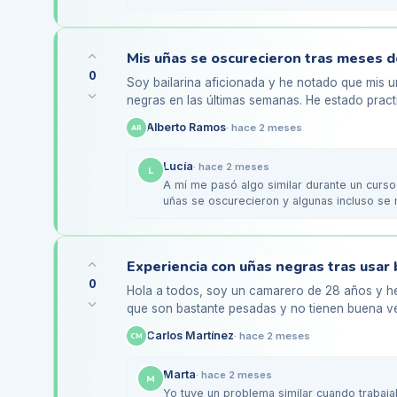
ayudaron…
0
Soy bailarina aficionada y he notado que mis u
negras en las últimas semanas. He estado prac
creo que el roce con las…
Alberto Ramos
·
hace 2 meses
AR
Lucía
·
hace 2 meses
L
A mí me pasó algo similar durante un curso 
uñas se oscurecieron y algunas incluso se
alternar…
0
Hola a todos, soy un camarero de 28 años y h
que son bastante pesadas y no tienen buena ven
he notado que mis uñas…
Carlos Martínez
·
hace 2 meses
CM
Marta
·
hace 2 meses
M
Yo tuve un problema similar cuando trabaja