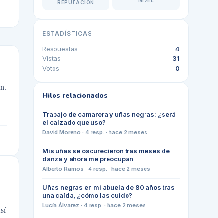
NIVEL
REPUTACIÓN
ESTADÍSTICAS
Respuestas
4
Vistas
31
Votos
0
ón.
Hilos relacionados
Trabajo de camarera y uñas negras: ¿será
el calzado que uso?
David Moreno
·
4
resp. ·
hace 2 meses
Mis uñas se oscurecieron tras meses de
danza y ahora me preocupan
Alberto Ramos
·
4
resp. ·
hace 2 meses
Uñas negras en mi abuela de 80 años tras
una caída, ¿cómo las cuido?
Lucía Álvarez
·
4
resp. ·
hace 2 meses
sí