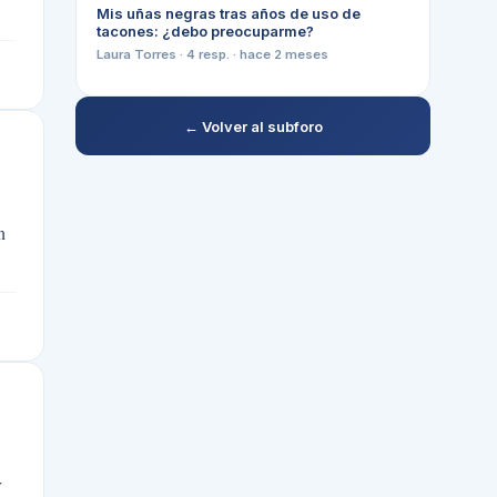
Mis uñas negras tras años de uso de
tacones: ¿debo preocuparme?
Laura Torres
·
4
resp. ·
hace 2 meses
← Volver al subforo
n
r