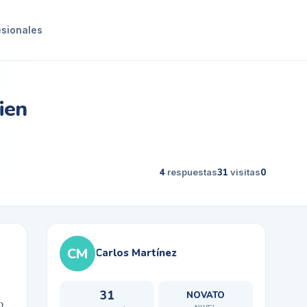
esionales
ien
4
respuestas
31
visitas
0
CM
Carlos Martínez
31
NOVATO
o