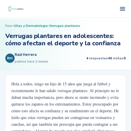
Foro
›
Uñas y Dermatología
›
Verrugas plantares
Verrugas plantares en adolescentes:
cómo afectan el deporte y la confianza
Raúl Herrera
RH
4
respuestas
40
visitas
0
publicó
hace 2 meses
Hola a todos, tengo un hijo de 15 años que juega al fútbol y
recientemente le han salido verrugas plantares. Al principio no le
daban mucha importancia, pero ahora se siente incómodo y evita
quitarse los zapatos en los entrenamientos. Estoy preocupado por
cómo esto afecta su confianza y su rendimiento en el deporte. He
leído que estas verrugas pueden ser contagiosas en vestuarios y
canchas, así que también me preocupa que pueda contagiar a sus
compañeros. ¿Alguien ha pasado por algo similar? ¿Qué pasos