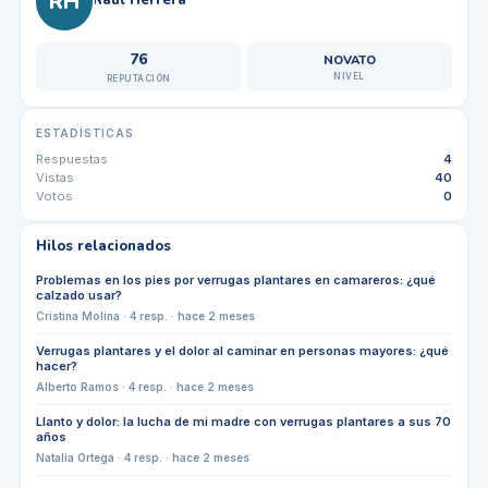
RH
76
NOVATO
NIVEL
REPUTACIÓN
ESTADÍSTICAS
Respuestas
4
Vistas
40
Votos
0
Hilos relacionados
Problemas en los pies por verrugas plantares en camareros: ¿qué
calzado usar?
Cristina Molina
·
4
resp. ·
hace 2 meses
Verrugas plantares y el dolor al caminar en personas mayores: ¿qué
hacer?
Alberto Ramos
·
4
resp. ·
hace 2 meses
Llanto y dolor: la lucha de mi madre con verrugas plantares a sus 70
años
Natalia Ortega
·
4
resp. ·
hace 2 meses