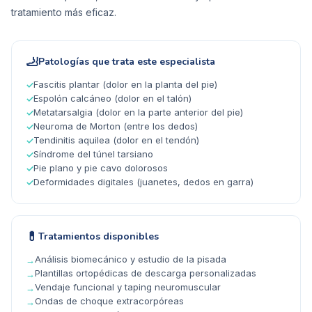
tratamiento más eficaz.
🦶
Patologías que trata este especialista
Fascitis plantar (dolor en la planta del pie)
✓
Espolón calcáneo (dolor en el talón)
✓
Metatarsalgia (dolor en la parte anterior del pie)
✓
Neuroma de Morton (entre los dedos)
✓
Tendinitis aquilea (dolor en el tendón)
✓
Síndrome del túnel tarsiano
✓
Pie plano y pie cavo dolorosos
✓
Deformidades digitales (juanetes, dedos en garra)
✓
💊
Tratamientos disponibles
Análisis biomecánico y estudio de la pisada
→
Plantillas ortopédicas de descarga personalizadas
→
Vendaje funcional y taping neuromuscular
→
Ondas de choque extracorpóreas
→