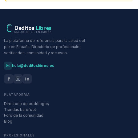
Deditos
Libres
SALUD DEL PIE EN ESPAÑA
La plataforma de referencia para la salud del
pie en España. Directorio de profesionales
verificados, comunidad y recursos.
hola@deditoslibres.es
PLATAFORMA
Directorio de podólogos
Tiendas barefoot
Foro de la comunidad
Blog
PROFESIONALES