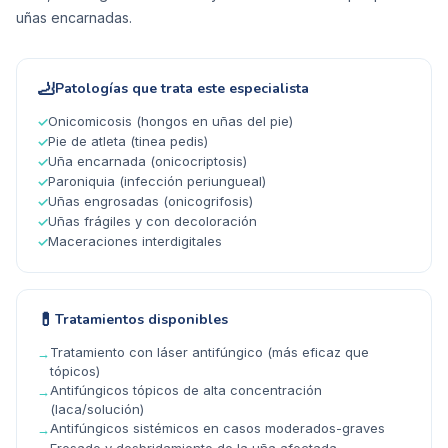
uñas encarnadas.
🦶
Patologías que trata este especialista
Onicomicosis (hongos en uñas del pie)
✓
Pie de atleta (tinea pedis)
✓
Uña encarnada (onicocriptosis)
✓
Paroniquia (infección periungueal)
✓
Uñas engrosadas (onicogrifosis)
✓
Uñas frágiles y con decoloración
✓
Maceraciones interdigitales
✓
💊
Tratamientos disponibles
Tratamiento con láser antifúngico (más eficaz que
→
tópicos)
Antifúngicos tópicos de alta concentración
→
(laca/solución)
Antifúngicos sistémicos en casos moderados-graves
→
Fresado y desbridamiento de la uña afectada