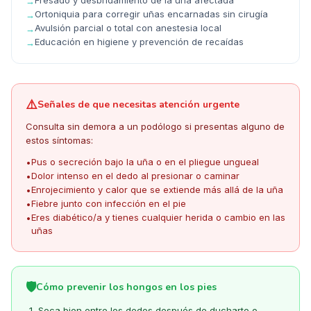
→
Ortoniquia para corregir uñas encarnadas sin cirugía
→
Avulsión parcial o total con anestesia local
→
Educación en higiene y prevención de recaídas
→
⚠️
Señales de que necesitas atención urgente
Consulta sin demora a un podólogo si presentas alguno de
estos síntomas:
Pus o secreción bajo la uña o en el pliegue ungueal
•
Dolor intenso en el dedo al presionar o caminar
•
Enrojecimiento y calor que se extiende más allá de la uña
•
Fiebre junto con infección en el pie
•
Eres diabético/a y tienes cualquier herida o cambio en las
•
uñas
🛡️
Cómo prevenir los hongos en los pies
Seca bien entre los dedos después de ducharte o