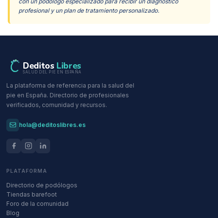
con un podólogo especializado para recibir un diagnóstico
profesional y un plan de tratamiento personalizado.
Deditos
Libres
SALUD DEL PIE EN ESPAÑA
La plataforma de referencia para la salud del
pie en España. Directorio de profesionales
verificados, comunidad y recursos.
hola@deditoslibres.es
PLATAFORMA
Directorio de podólogos
Tiendas barefoot
Foro de la comunidad
Blog