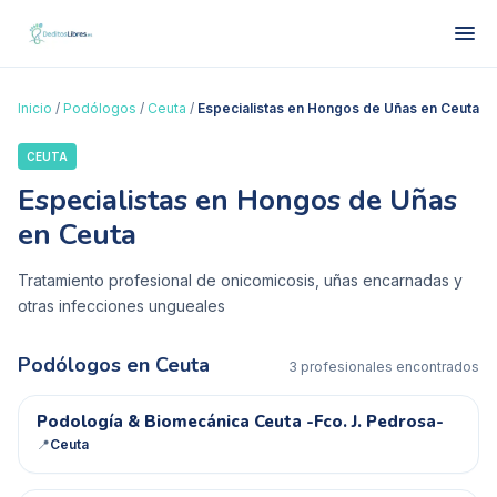
Inicio
/
Podólogos
/
Ceuta
/
Especialistas en Hongos de Uñas en Ceuta
CEUTA
Especialistas en Hongos de Uñas
en Ceuta
Tratamiento profesional de onicomicosis, uñas encarnadas y
otras infecciones ungueales
Podólogos en
Ceuta
3
profesional
es
encontrado
s
P&
Podología & Biomecánica Ceuta -Fco. J. Pedrosa-
📍
Ceuta