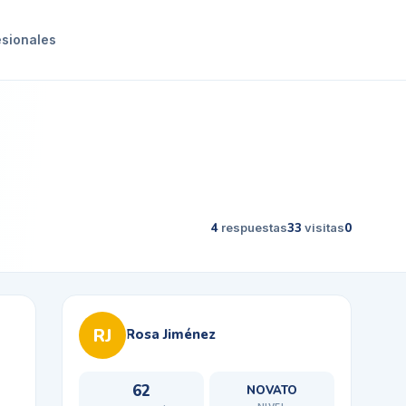
esionales
4
respuestas
33
visitas
0
RJ
Rosa Jiménez
62
NOVATO