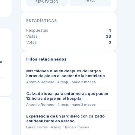
NIVEL
REPUTACIÓN
ESTADÍSTICAS
Respuestas
4
Vistas
33
Votos
0
Hilos relacionados
na
Mis talones duelen después de largas
horas de pie en el sector de la hostelería
Antonio Romero
·
4
resp. ·
hace 2 meses
Calzado ideal para enfermeras que pasan
12 horas de pie en el hospital
Antonio Romero
·
4
resp. ·
hace 2 meses
Experiencia de un jardinero con calzado
antideslizante en verano
Laura Torres
·
4
resp. ·
hace 2 meses