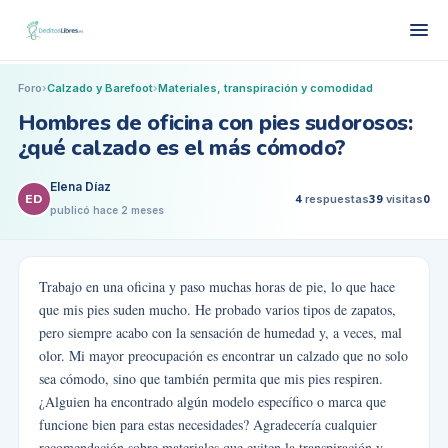
Foro
›
Calzado y Barefoot
›
Materiales, transpiración y comodidad
Hombres de oficina con pies sudorosos:
¿qué calzado es el más cómodo?
Elena Díaz
ED
4
respuestas
39
visitas
0
publicó
hace 2 meses
Trabajo en una oficina y paso muchas horas de pie, lo que hace
que mis pies suden mucho. He probado varios tipos de zapatos,
pero siempre acabo con la sensación de humedad y, a veces, mal
olor. Mi mayor preocupación es encontrar un calzado que no solo
sea cómodo, sino que también permita que mis pies respiren.
¿Alguien ha encontrado algún modelo específico o marca que
funcione bien para estas necesidades? Agradecería cualquier
recomendación sobre materiales que eviten la transpiración y