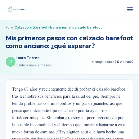
Foro
›
Calzado y Barefoot
›
Transición al calzado barefoot
Mis primeros pasos con calzado barefoot
como anciano: ¿qué esperar?
Laura Torres
LT
4
respuestas
26
visitas
0
publicó
hace 2 meses
Tengo 68 años y recientemente decidí probar el calzado barefoot
tras leer sobre sus beneficios para la salud del pie. Siempre he
tenido problemas con mis tobillos y un par de juanetes, así que
pensé que quizás este tipo de calzado podría ayudarme a
fortalecer mis pies. Sin embargo, estoy un poco preocupado por
la posible incomodidad y el tiempo que tomará adaptarme a esta
nueva forma de caminar. ¿Hay alguien aquí que haya hecho una
transición similar a esa edad? ¿Qué recomendaciones me darían