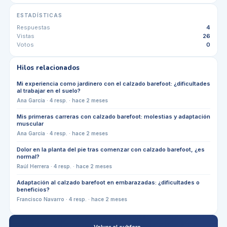
ESTADÍSTICAS
Respuestas
4
Vistas
26
Votos
0
Hilos relacionados
Mi experiencia como jardinero con el calzado barefoot: ¿dificultades
al trabajar en el suelo?
Ana García
·
4
resp. ·
hace 2 meses
Mis primeras carreras con calzado barefoot: molestias y adaptación
muscular
Ana García
·
4
resp. ·
hace 2 meses
Dolor en la planta del pie tras comenzar con calzado barefoot, ¿es
normal?
Raúl Herrera
·
4
resp. ·
hace 2 meses
Adaptación al calzado barefoot en embarazadas: ¿dificultades o
beneficios?
Francisco Navarro
·
4
resp. ·
hace 2 meses
← Volver al subforo