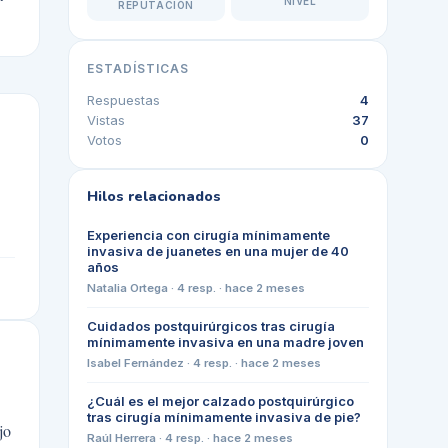
NIVEL
REPUTACIÓN
ESTADÍSTICAS
Respuestas
4
Vistas
37
Votos
0
Hilos relacionados
Experiencia con cirugía mínimamente
invasiva de juanetes en una mujer de 40
años
Natalia Ortega
·
4
resp. ·
hace 2 meses
Cuidados postquirúrgicos tras cirugía
mínimamente invasiva en una madre joven
Isabel Fernández
·
4
resp. ·
hace 2 meses
¿Cuál es el mejor calzado postquirúrgico
tras cirugía mínimamente invasiva de pie?
jo
Raúl Herrera
·
4
resp. ·
hace 2 meses