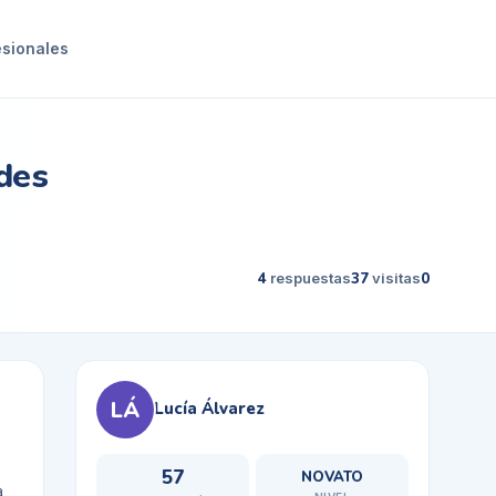
esionales
udes
4
respuestas
37
visitas
0
LÁ
Lucía Álvarez
57
NOVATO
a