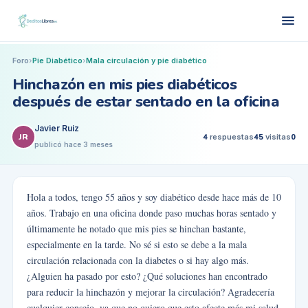
Foro
›
Pie Diabético
›
Mala circulación y pie diabético
Hinchazón en mis pies diabéticos
después de estar sentado en la oficina
Javier Ruiz
JR
4
respuestas
45
visitas
0
publicó
hace 3 meses
Hola a todos, tengo 55 años y soy diabético desde hace más de 10
años. Trabajo en una oficina donde paso muchas horas sentado y
últimamente he notado que mis pies se hinchan bastante,
especialmente en la tarde. No sé si esto se debe a la mala
circulación relacionada con la diabetes o si hay algo más.
¿Alguien ha pasado por esto? ¿Qué soluciones han encontrado
para reducir la hinchazón y mejorar la circulación? Agradecería
cualquier consejo, ya que no quiero que esto afecte más mi salud.