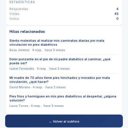
ESTADÍSTICAS
Respuestas
4
Vistas
45
Votos
0
Hilos relacionados
Siento molestias al realizar mis caminatas diarias por mala
circulación en pies diabéticos
Rosa Jiménez
·
4
resp. ·
hace 3 meses
Dolor punzante en el pie de mi padre diabético al caminar, ¿qué
puede ser?
Isabel Fernández
·
4
resp. ·
hace 3 meses
Mi madre de 70 años tiene pies hinchados y morados por mala
circulación, ¿qué hacer?
David Moreno
·
4
resp. ·
hace 3 meses
Pies fríos y hormigueo en mis pies diabéticos al despertar, ¿alguna
solución?
Laura Torres
·
4
resp. ·
hace 3 meses
← Volver al subforo