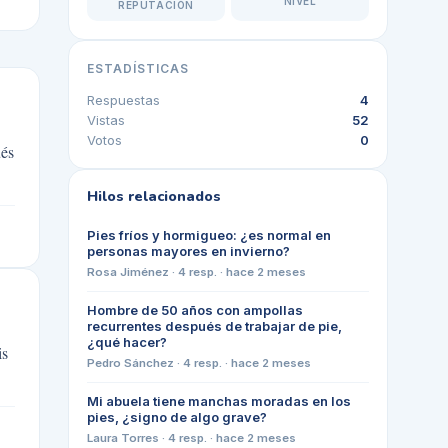
NIVEL
REPUTACIÓN
ESTADÍSTICAS
Respuestas
4
Vistas
52
Votos
0
ués
Hilos relacionados
Pies fríos y hormigueo: ¿es normal en
personas mayores en invierno?
Rosa Jiménez
·
4
resp. ·
hace 2 meses
Hombre de 50 años con ampollas
recurrentes después de trabajar de pie,
¿qué hacer?
is
Pedro Sánchez
·
4
resp. ·
hace 2 meses
Mi abuela tiene manchas moradas en los
pies, ¿signo de algo grave?
Laura Torres
·
4
resp. ·
hace 2 meses