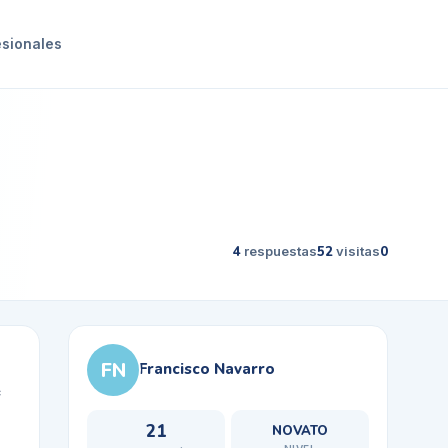
esionales
4
respuestas
52
visitas
0
FN
Francisco Navarro
e
21
NOVATO