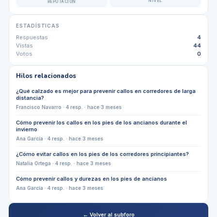
NIVEL
REPUTACIÓN
ESTADÍSTICAS
Respuestas
4
Vistas
44
Votos
0
Hilos relacionados
¿Qué calzado es mejor para prevenir callos en corredores de larga
distancia?
Francisco Navarro
·
4
resp. ·
hace 3 meses
Cómo prevenir los callos en los pies de los ancianos durante el
invierno
Ana García
·
4
resp. ·
hace 3 meses
¿Cómo evitar callos en los pies de los corredores principiantes?
Natalia Ortega
·
4
resp. ·
hace 3 meses
Cómo prevenir callos y durezas en los pies de ancianos
Ana García
·
4
resp. ·
hace 3 meses
← Volver al subforo