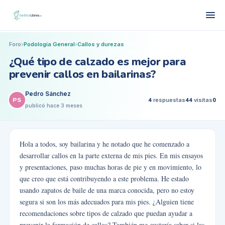
Foro
›
Podología General
›
Callos y durezas
¿Qué tipo de calzado es mejor para
prevenir callos en bailarinas?
Pedro Sánchez
PS
4
respuestas
44
visitas
0
publicó
hace 3 meses
Hola a todos, soy bailarina y he notado que he comenzado a
desarrollar callos en la parte externa de mis pies. En mis ensayos
y presentaciones, paso muchas horas de pie y en movimiento, lo
que creo que está contribuyendo a este problema. He estado
usando zapatos de baile de una marca conocida, pero no estoy
segura si son los más adecuados para mis pies. ¿Alguien tiene
recomendaciones sobre tipos de calzado que puedan ayudar a
prevenir la formación de callos? También me gustaría saber si las