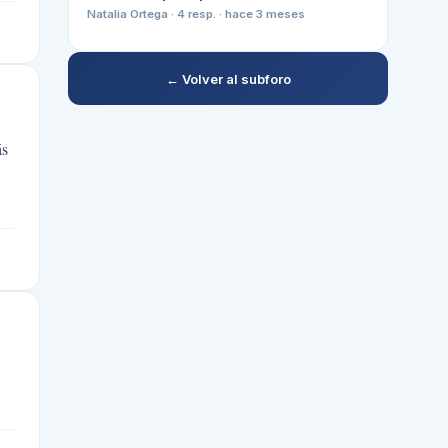
Natalia Ortega
·
4
resp. ·
hace 3 meses
← Volver al subforo
ás