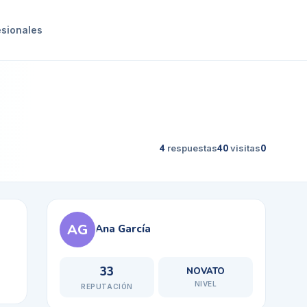
esionales
4
respuestas
40
visitas
0
AG
Ana García
33
NOVATO
NIVEL
REPUTACIÓN