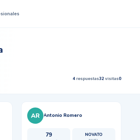
esionales
a
4
respuestas
32
visitas
0
AR
Antonio Romero
79
NOVATO