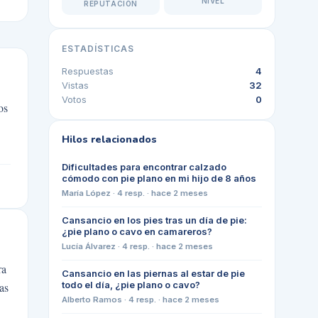
NIVEL
REPUTACIÓN
ESTADÍSTICAS
Respuestas
4
Vistas
32
Votos
0
os
Hilos relacionados
Dificultades para encontrar calzado
cómodo con pie plano en mi hijo de 8 años
María López
·
4
resp. ·
hace 2 meses
Cansancio en los pies tras un día de pie:
¿pie plano o cavo en camareros?
Lucía Álvarez
·
4
resp. ·
hace 2 meses
ra
Cansancio en las piernas al estar de pie
todo el día, ¿pie plano o cavo?
as
Alberto Ramos
·
4
resp. ·
hace 2 meses