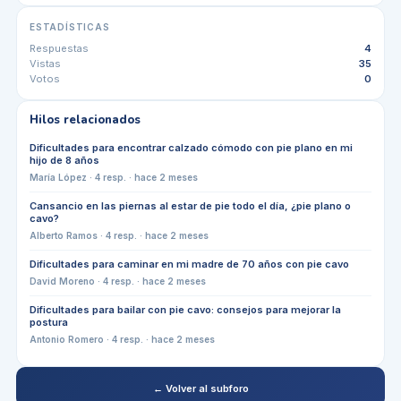
ESTADÍSTICAS
Respuestas
4
Vistas
35
Votos
0
Hilos relacionados
Dificultades para encontrar calzado cómodo con pie plano en mi
hijo de 8 años
María López
·
4
resp. ·
hace 2 meses
Cansancio en las piernas al estar de pie todo el día, ¿pie plano o
cavo?
Alberto Ramos
·
4
resp. ·
hace 2 meses
Dificultades para caminar en mi madre de 70 años con pie cavo
David Moreno
·
4
resp. ·
hace 2 meses
Dificultades para bailar con pie cavo: consejos para mejorar la
postura
Antonio Romero
·
4
resp. ·
hace 2 meses
← Volver al subforo