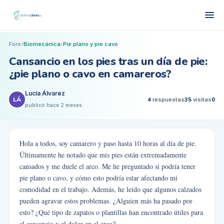
Foro
›
Biomecánica
›
Pie plano y pie cavo
Cansancio en los pies tras un día de pie:
¿pie plano o cavo en camareros?
Lucía Álvarez
LÁ
4
respuestas
35
visitas
0
publicó
hace 2 meses
Hola a todos, soy camarero y paso hasta 10 horas al día de pie.
Últimamente he notado que mis pies están extremadamente
cansados y me duele el arco. Me he preguntado si podría tener
pie plano o cavo, y cómo esto podría estar afectando mi
comodidad en el trabajo. Además, he leído que algunos calzados
pueden agravar estos problemas. ¿Alguien más ha pasado por
esto? ¿Qué tipo de zapatos o plantillas han encontrado útiles para
el cansancio y el dolor en el arco?